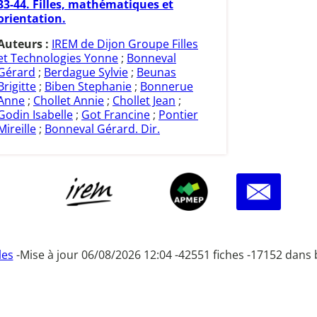
33-44. Filles, mathématiques et
orientation.
Auteurs :
IREM de Dijon Groupe Filles
et Technologies Yonne
;
Bonneval
Gérard
;
Berdague Sylvie
;
Beunas
Brigitte
;
Biben Stephanie
;
Bonnerue
Anne
;
Chollet Annie
;
Chollet Jean
;
Godin Isabelle
;
Got Francine
;
Pontier
Mireille
;
Bonneval Gérard. Dir.
les
-
Mise à jour 06/08/2026 12:04 -
42551 fiches -
17152 dans 