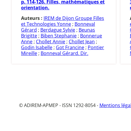
p. 114-126. Filles, mathématiques et
orientation.
Auteurs :
IREM de Dijon Groupe Filles
et Technologies Yonne
;
Bonneval
Gérard
;
Berdague Sylvie
;
Beunas
Brigitte
;
Biben Stephanie
;
Bonnerue
Anne
;
Chollet Annie
;
Chollet Jean
;
Godin Isabelle
;
Got Francine
;
Pontier
Mireille
;
Bonneval Gérard. Dir.
© ADIREM-APMEP - ISSN 1292-8054 -
Mentions léga