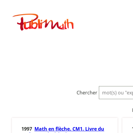
Aller
au
Publimath
contenu
Chercher
1997
Math en flèche. CM1. Livre du