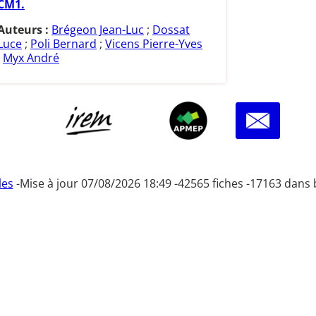
CM1.
Auteurs :
Brégeon Jean-Luc
;
Dossat
Luce
;
Poli Bernard
;
Vicens Pierre-Yves
;
Myx André
les
-
Mise à jour 07/08/2026 18:49 -
42565 fiches -
17163 dans 