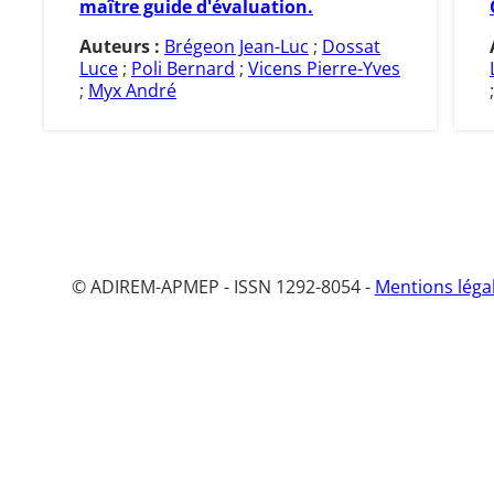
maître guide d'évaluation.
Auteurs :
Brégeon Jean-Luc
;
Dossat
Luce
;
Poli Bernard
;
Vicens Pierre-Yves
;
Myx André
© ADIREM-APMEP - ISSN 1292-8054 -
Mentions léga