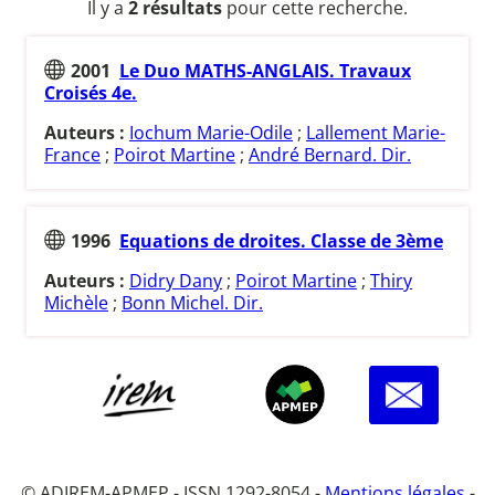
Il y a
2 résultats
pour cette recherche.
2001
Le Duo MATHS-ANGLAIS. Travaux
Croisés 4e.
Auteurs :
Iochum Marie-Odile
;
Lallement Marie-
France
;
Poirot Martine
;
André Bernard. Dir.
1996
Equations de droites. Classe de 3ème
Auteurs :
Didry Dany
;
Poirot Martine
;
Thiry
Michèle
;
Bonn Michel. Dir.
© ADIREM-APMEP - ISSN 1292-8054 -
Mentions légales
-