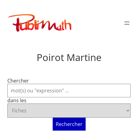
Aller
au
Publimath
contenu
Poirot Martine
Chercher
dans les
Rechercher