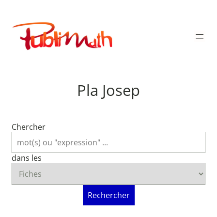
Aller
au
Publimath
contenu
Pla Josep
Chercher
dans les
Rechercher