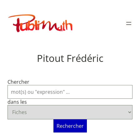
Aller
au
Publimath
contenu
Pitout Frédéric
Chercher
dans les
Rechercher