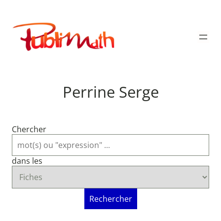
Aller
au
Publimath
contenu
Perrine Serge
Chercher
dans les
Rechercher