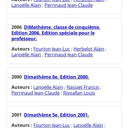
Lanoëlle Alain
;
Perrinaud Jean-Claude
2006
DiMathème. classe de cinquième.
Edition 2006. Edition spéciale pour le
professeur.
Auteurs :
Fourton Jean-Luc
;
Herbelot Alain
;
Lanoëlle Alain
;
Perrinaud Jean-Claude
2000
Dimathème 6e. Edition 2000.
Auteurs :
Lanoëlle Alain
;
Nassiet Francis
;
Perrinaud Jean-Claude
;
Rivoallan Louis
2001
Dimathème 5e. Edition 2001.
Auteurs :
Fourton Jean-Luc
;
Lanoëlle Alain
;