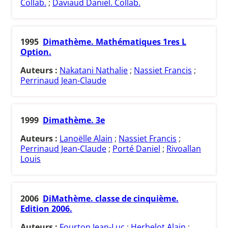
Collab.
;
Daviaud Daniel. Collab.
1995
Dimathème. Mathématiques 1res L
Option.
Auteurs :
Nakatani Nathalie
;
Nassiet Francis
;
Perrinaud Jean-Claude
1999
Dimathème. 3e
Auteurs :
Lanoëlle Alain
;
Nassiet Francis
;
Perrinaud Jean-Claude
;
Porté Daniel
;
Rivoallan
Louis
2006
DiMathème. classe de cinquième.
Edition 2006.
Auteurs :
Fourton Jean-Luc
;
Herbelot Alain
;