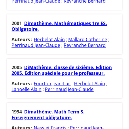
Perrinaud Jean-Claude
;
Revranche Bernard
2001
Dimathème. Mathématiques 1re ES.
Obligatoire.
Auteurs :
Herbelot Alain
;
Mallard Catherine
;
Perrinaud Jean-Claude
;
Revranche Bernard
2005
DiMathème. classe de sixième. Edition
2005. Edition spéciale pour le professeur.
Auteurs :
Fourton Jean-Luc
;
Herbelot Alain
;
Lanoëlle Alain
;
Perrinaud Jean-Claude
1994
Dimathème. Math Term S.
Enseignement obligatoire.
Auteurs :
Nassiet Francis
;
Perrinaud Jean-