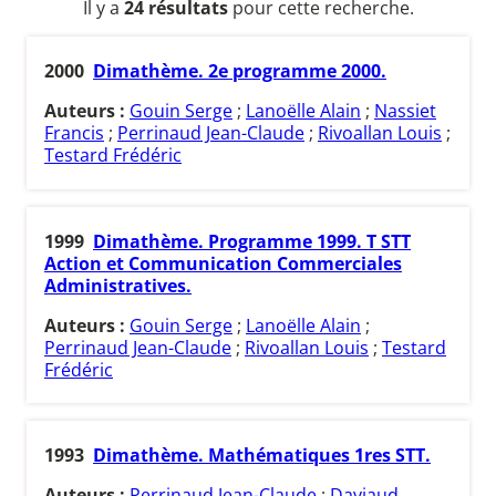
Il y a
24 résultats
pour cette recherche.
2000
Dimathème. 2e programme 2000.
Auteurs :
Gouin Serge
;
Lanoëlle Alain
;
Nassiet
Francis
;
Perrinaud Jean-Claude
;
Rivoallan Louis
;
Testard Frédéric
1999
Dimathème. Programme 1999. T STT
Action et Communication Commerciales
Administratives.
Auteurs :
Gouin Serge
;
Lanoëlle Alain
;
Perrinaud Jean-Claude
;
Rivoallan Louis
;
Testard
Frédéric
1993
Dimathème. Mathématiques 1res STT.
Auteurs :
Perrinaud Jean-Claude
;
Daviaud