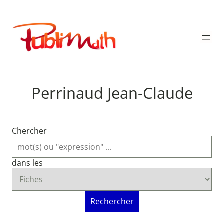
Aller
au
Publimath
contenu
Perrinaud Jean-Claude
Chercher
dans les
Rechercher