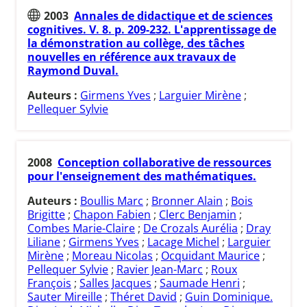
2003
Annales de didactique et de sciences
cognitives. V. 8. p. 209-232. L'apprentissage de
la démonstration au collège, des tâches
nouvelles en référence aux travaux de
Raymond Duval.
Auteurs :
Girmens Yves
;
Larguier Mirène
;
Pellequer Sylvie
2008
Conception collaborative de ressources
pour l'enseignement des mathématiques.
Auteurs :
Boullis Marc
;
Bronner Alain
;
Bois
Brigitte
;
Chapon Fabien
;
Clerc Benjamin
;
Combes Marie-Claire
;
De Crozals Aurélia
;
Dray
Liliane
;
Girmens Yves
;
Lacage Michel
;
Larguier
Mirène
;
Moreau Nicolas
;
Ocquidant Maurice
;
Pellequer Sylvie
;
Ravier Jean-Marc
;
Roux
François
;
Salles Jacques
;
Saumade Henri
;
Sauter Mireille
;
Théret David
;
Guin Dominique.