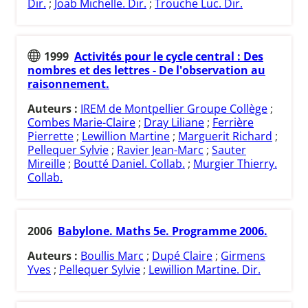
Dir.
;
Joab Michelle. Dir.
;
Trouche Luc. Dir.
1999
Activités pour le cycle central : Des
nombres et des lettres - De l'observation au
raisonnement.
Auteurs :
IREM de Montpellier Groupe Collège
;
Combes Marie-Claire
;
Dray Liliane
;
Ferrière
Pierrette
;
Lewillion Martine
;
Marguerit Richard
;
Pellequer Sylvie
;
Ravier Jean-Marc
;
Sauter
Mireille
;
Boutté Daniel. Collab.
;
Murgier Thierry.
Collab.
2006
Babylone. Maths 5e. Programme 2006.
Auteurs :
Boullis Marc
;
Dupé Claire
;
Girmens
Yves
;
Pellequer Sylvie
;
Lewillion Martine. Dir.