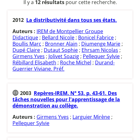
Il y a
12 résultats
pour cette recherche.
2012
La distributivité dans tous ses états.
Auteurs :
IREM de Montpellier Groupe
Didactique
;
Bellard Nicole
;
Bonicel Fabrice
;
Boullis Marc
;
Bronner Alain
;
Diumenge Marie
;
Dupé Claire
;
Dutaut Sophie
;
Ehrsam Nicolas
;
Girmens Yves
;
Jolivet Soazig
;
Pellequer Sylvie
;
Rébillard Elisabeth
;
Roche Michel
;
Durand-
Guerrier Viviane. Préf.
2003
Repères-IREM. N° 53. p. 43-61. Des
tâches nouvelles pour l'apprentissage de la
démonstration au collège.
Auteurs :
Girmens Yves
;
Larguier Mirène
;
Pellequer Sylvie