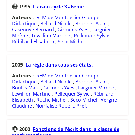
1995
Liaison cycle 3 - 6ème.
Auteurs :
IREM de Montpellier Groupe
Didactique
;
Bellard Nicole
;
Bronner Alain
;
Casenove Bernard
;
Girmens Yves
;
Larguier
Mirène
;
Lewillion Martine
;
Pellequer Sylvie
;
Rébillard Elisabeth
;
Seco Michel
2005
La règle dans tous ses états.
Auteurs :
IREM de Montpellier Groupe
Didactique
;
Bellard Nicole
;
Bronner Alain
;
Boullis Marc
;
Girmens Yves
;
Larguier Mirène
;
Lewillion Martine
;
Pellequer Sylvie
;
Rébillard
Elisabeth
;
Roche Michel
;
Seco Michel
;
Vergne
Claudine
;
Noirfalise Robert. Préf.
2000
Fonctions de l'écrit dans la classe de