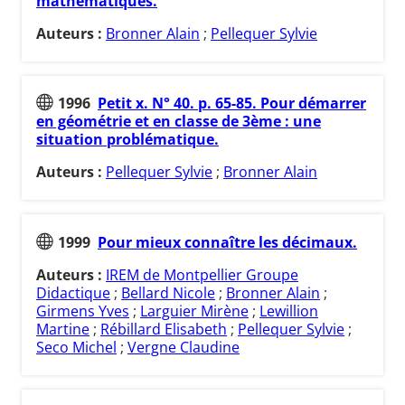
mathématiques.
Auteurs :
Bronner Alain
;
Pellequer Sylvie
1996
Petit x. N° 40. p. 65-85. Pour démarrer
en géométrie et en classe de 3ème : une
situation problématique.
Auteurs :
Pellequer Sylvie
;
Bronner Alain
1999
Pour mieux connaître les décimaux.
Auteurs :
IREM de Montpellier Groupe
Didactique
;
Bellard Nicole
;
Bronner Alain
;
Girmens Yves
;
Larguier Mirène
;
Lewillion
Martine
;
Rébillard Elisabeth
;
Pellequer Sylvie
;
Seco Michel
;
Vergne Claudine