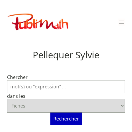
Aller
au
Publimath
contenu
Pellequer Sylvie
Chercher
dans les
Rechercher