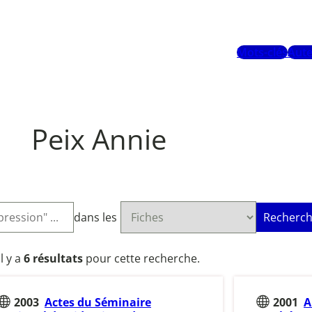
Mots-clés
Aute
Peix Annie
dans les
Recherch
Il y a
6 résultats
pour cette recherche.
2003
Actes du Séminaire
2001
A