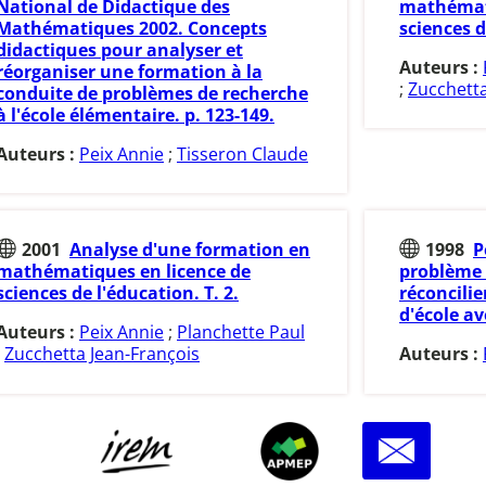
National de Didactique des
mathémati
Mathématiques 2002. Concepts
sciences d
didactiques pour analyser et
Auteurs :
réorganiser une formation à la
;
Zucchetta
conduite de problèmes de recherche
à l'école élémentaire. p. 123-149.
Auteurs :
Peix Annie
;
Tisseron Claude
2001
Analyse d'une formation en
1998
P
mathématiques en licence de
problème
sciences de l'éducation. T. 2.
réconcilie
d'école a
Auteurs :
Peix Annie
;
Planchette Paul
;
Zucchetta Jean-François
Auteurs :