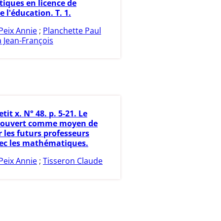
ques en licence de
e l'éducation. T. 1.
Peix Annie
;
Planchette Paul
 Jean-François
etit x. N° 48. p. 5-21. Le
 ouvert comme moyen de
r les futurs professeurs
vec les mathématiques.
Peix Annie
;
Tisseron Claude