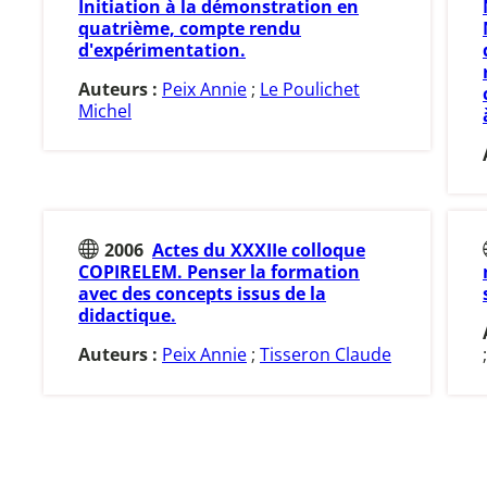
Initiation à la démonstration en
quatrième, compte rendu
d'expérimentation.
Auteurs :
Peix Annie
;
Le Poulichet
Michel
2006
Actes du XXXIIe colloque
COPIRELEM. Penser la formation
avec des concepts issus de la
didactique.
Auteurs :
Peix Annie
;
Tisseron Claude