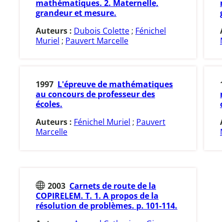
mathématiques. 2. Maternelle,
grandeur et mesure.
Auteurs :
Dubois Colette
;
Fénichel
Muriel
;
Pauvert Marcelle
1997
L'épreuve de mathématiques
au concours de professeur des
écoles.
Auteurs :
Fénichel Muriel
;
Pauvert
Marcelle
2003
Carnets de route de la
COPIRELEM. T. 1. A propos de la
résolution de problèmes. p. 101-114.