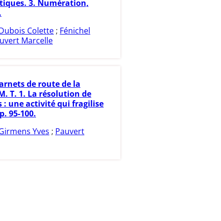
iques. 3. Numération,
.
Dubois Colette
;
Fénichel
uvert Marcelle
arnets de route de la
. T. 1. La résolution de
: une activité qui fragilise
 p. 95-100.
Girmens Yves
;
Pauvert