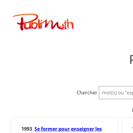
Aller
au
Publimath
contenu
Chercher
1993
Se former pour enseigner les