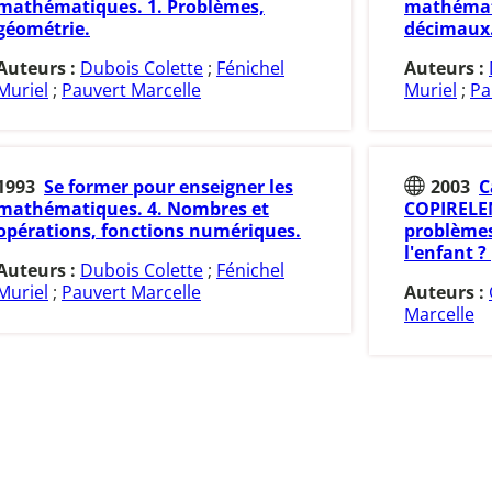
mathématiques. 1. Problèmes,
mathémat
géométrie.
décimaux
Auteurs :
Dubois Colette
;
Fénichel
Auteurs :
Muriel
;
Pauvert Marcelle
Muriel
;
Pa
1993
Se former pour enseigner les
2003
C
mathématiques. 4. Nombres et
COPIRELEM
opérations, fonctions numériques.
problèmes 
l'enfant ?
Auteurs :
Dubois Colette
;
Fénichel
Muriel
;
Pauvert Marcelle
Auteurs :
Marcelle