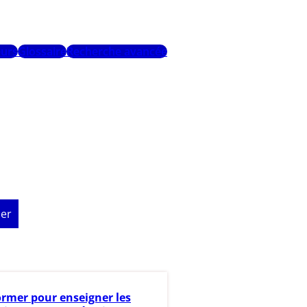
urs
Glossaire
Recherche avancée
er
ormer pour enseigner les