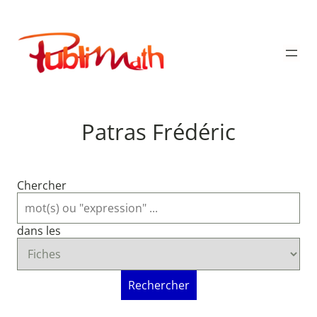
Aller
au
Publimath
contenu
Patras Frédéric
Chercher
dans les
Rechercher