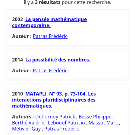
Il y a
3 résultats
pour cette recherche.
2002
La pensée mathématique
contemporaine.
Auteur :
Patras Frédéric
2014
La possibilité des nombres.
Auteur :
Patras Frédéric
2010
MATAPLI. N° 93. p. 73-104. Les
interactions pluridisciplinaires des
mathématiques.
Auteurs :
Dehornoy Patrick
;
Besse Philippe
;
Berthé Valérie
;
Leboeuf Patricio
;
Massot Marc
;
Métivier Guy
;
Patras Frédéric