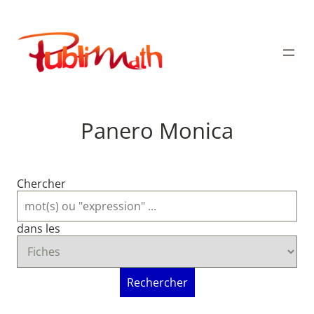
Aller
au
Publimath
contenu
Panero Monica
Chercher
dans les
Rechercher