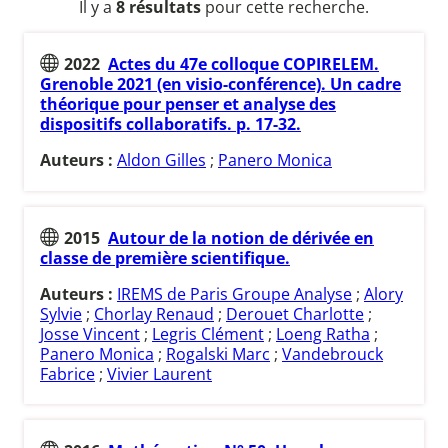
Il y a
8 résultats
pour cette recherche.
2022
Actes du 47e colloque COPIRELEM.
Grenoble 2021 (en visio-conférence). Un cadre
théorique pour penser et analyse des
dispositifs collaboratifs. p. 17-32.
Auteurs :
Aldon Gilles
;
Panero Monica
2015
Autour de la notion de dérivée en
classe de première scientifique.
Auteurs :
IREMS de Paris Groupe Analyse
;
Alory
Sylvie
;
Chorlay Renaud
;
Derouet Charlotte
;
Josse Vincent
;
Legris Clément
;
Loeng Ratha
;
Panero Monica
;
Rogalski Marc
;
Vandebrouck
Fabrice
;
Vivier Laurent