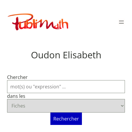
Aller
au
Publimath
contenu
Oudon Elisabeth
Chercher
dans les
Rechercher