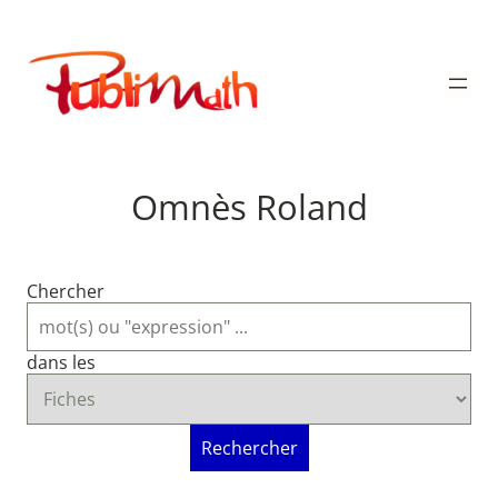
Aller
au
Publimath
contenu
Omnès Roland
Chercher
dans les
Rechercher