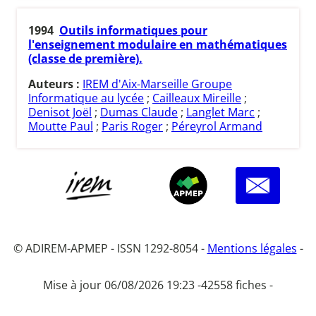
1994
Outils informatiques pour
l'enseignement modulaire en mathématiques
(classe de première).
Auteurs :
IREM d'Aix-Marseille Groupe
Informatique au lycée
;
Cailleaux Mireille
;
Denisot Joël
;
Dumas Claude
;
Langlet Marc
;
Moutte Paul
;
Paris Roger
;
Péreyrol Armand
© ADIREM-APMEP - ISSN 1292-8054 -
Mentions légales
-
Mise à jour 06/08/2026 19:23 -
42558 fiches -