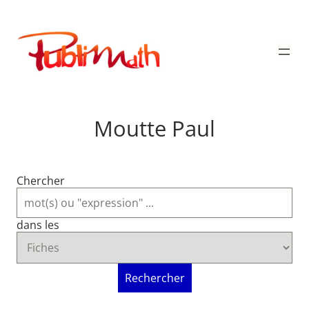
Aller
au
Publimath
contenu
Moutte Paul
Chercher
dans les
Rechercher