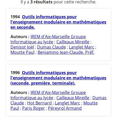
Il y a
3 résultats
pour cette recherche.
1994
Outils informatiques pour
l'enseignement modulaire en mathématiques
en seconde.
Auteurs :
IREM d'Aix-Marseille Groupe
Informatique au lycée
;
Cailleaux Mireille
;
Denisot Joël
;
Dumas Claude
;
Langlet Marc
;
Moutte Paul
;
Beniamino Jean-Claude. Préf.
1996
Outils informatiques pour
l'enseignement modulaire en mathématiques
(seconde, première, terminale).
Auteurs :
IREM d'Aix-Marseille Groupe
Informatique au lycée
;
Cailleaux Mireille
;
Dumas
Claude
;
Hot Bernard
;
Langlet Marc
;
Moutte
Paul
;
Paris Roger
;
Péreyrol Armand