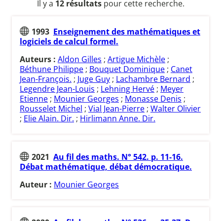
Il y a
12 résultats
pour cette recherche.
1993
Enseignement des mathématiques et
logiciels de calcul formel.
Auteurs :
Aldon Gilles
;
Artigue Michèle
;
Béthune Philippe
;
Bouquet Dominique
;
Canet
Jean-François.
;
Juge Guy
;
Lachambre Bernard
;
Legendre Jean-Louis
;
Lehning Hervé
;
Meyer
Etienne
;
Mounier Georges
;
Monasse Denis
;
Rousselet Michel
;
Vial Jean-Pierre
;
Walter Olivier
;
Elie Alain. Dir.
;
Hirlimann Anne. Dir.
2021
Au fil des maths. N° 542. p. 11-16.
Débat mathématique, débat démocratique.
Auteur :
Mounier Georges