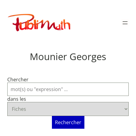
Aller
au
Publimath
contenu
Mounier Georges
Chercher
dans les
Rechercher