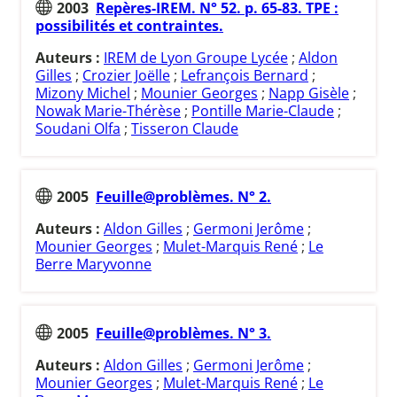
2003
Repères-IREM. N° 52. p. 65-83. TPE :
possibilités et contraintes.
Auteurs :
IREM de Lyon Groupe Lycée
;
Aldon
Gilles
;
Crozier Joëlle
;
Lefrançois Bernard
;
Mizony Michel
;
Mounier Georges
;
Napp Gisèle
;
Nowak Marie-Thérèse
;
Pontille Marie-Claude
;
Soudani Olfa
;
Tisseron Claude
2005
Feuille@problèmes. N° 2.
Auteurs :
Aldon Gilles
;
Germoni Jerôme
;
Mounier Georges
;
Mulet-Marquis René
;
Le
Berre Maryvonne
2005
Feuille@problèmes. N° 3.
Auteurs :
Aldon Gilles
;
Germoni Jerôme
;
Mounier Georges
;
Mulet-Marquis René
;
Le