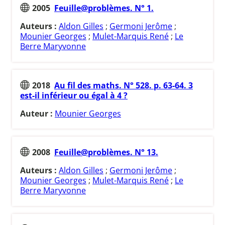
2005
Feuille@problèmes. N° 1.
Auteurs :
Aldon Gilles
;
Germoni Jerôme
;
Mounier Georges
;
Mulet-Marquis René
;
Le
Berre Maryvonne
2018
Au fil des maths. N° 528. p. 63-64. 3
est-il inférieur ou égal à 4 ?
Auteur :
Mounier Georges
2008
Feuille@problèmes. N° 13.
Auteurs :
Aldon Gilles
;
Germoni Jerôme
;
Mounier Georges
;
Mulet-Marquis René
;
Le
Berre Maryvonne