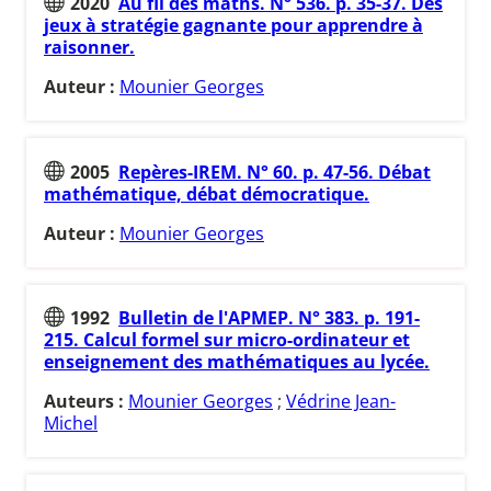
2020
Au fil des maths. N° 536. p. 35-37. Des
jeux à stratégie gagnante pour apprendre à
raisonner.
Auteur :
Mounier Georges
2005
Repères-IREM. N° 60. p. 47-56. Débat
mathématique, débat démocratique.
Auteur :
Mounier Georges
1992
Bulletin de l'APMEP. N° 383. p. 191-
215. Calcul formel sur micro-ordinateur et
enseignement des mathématiques au lycée.
Auteurs :
Mounier Georges
;
Védrine Jean-
Michel