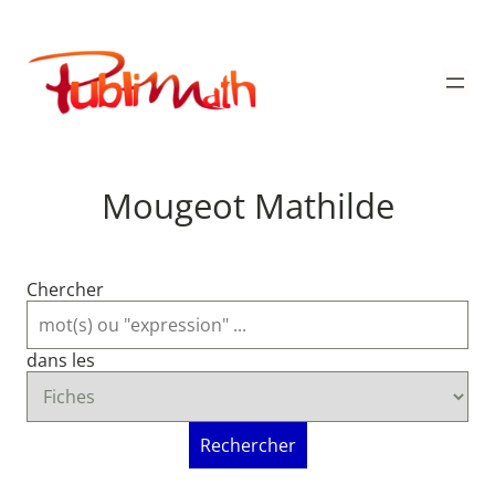
Aller
au
Publimath
contenu
Mougeot Mathilde
Chercher
dans les
Rechercher