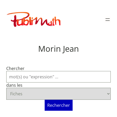
Aller
au
Publimath
contenu
Morin Jean
Chercher
dans les
Rechercher