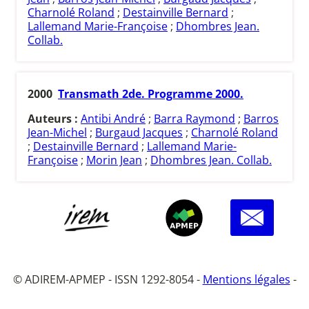
Charnolé Roland
;
Destainville Bernard
;
Lallemand Marie-Françoise
;
Dhombres Jean.
Collab.
2000
Transmath 2de. Programme 2000.
Auteurs :
Antibi André
;
Barra Raymond
;
Barros
Jean-Michel
;
Burgaud Jacques
;
Charnolé Roland
;
Destainville Bernard
;
Lallemand Marie-
Françoise
;
Morin Jean
;
Dhombres Jean. Collab.
© ADIREM-APMEP - ISSN 1292-8054 -
Mentions légales
-