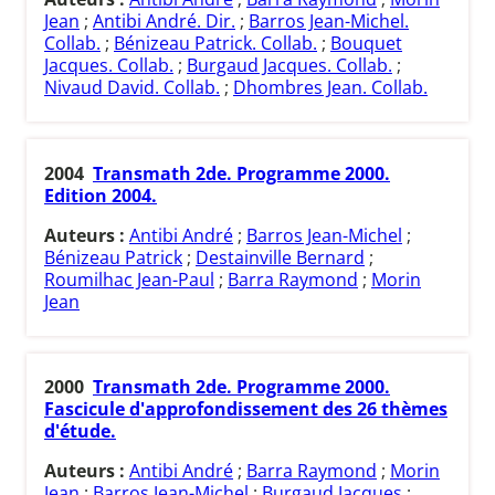
Jean
;
Antibi André. Dir.
;
Barros Jean-Michel.
Collab.
;
Bénizeau Patrick. Collab.
;
Bouquet
Jacques. Collab.
;
Burgaud Jacques. Collab.
;
Nivaud David. Collab.
;
Dhombres Jean. Collab.
2004
Transmath 2de. Programme 2000.
Edition 2004.
Auteurs :
Antibi André
;
Barros Jean-Michel
;
Bénizeau Patrick
;
Destainville Bernard
;
Roumilhac Jean-Paul
;
Barra Raymond
;
Morin
Jean
2000
Transmath 2de. Programme 2000.
Fascicule d'approfondissement des 26 thèmes
d'étude.
Auteurs :
Antibi André
;
Barra Raymond
;
Morin
Jean
;
Barros Jean-Michel
;
Burgaud Jacques
;