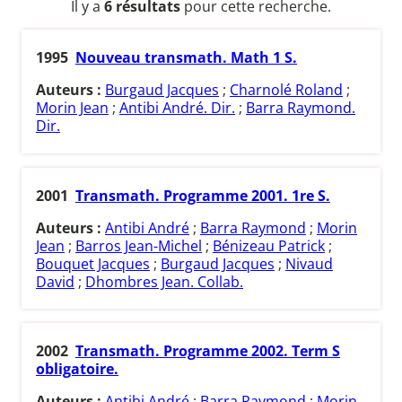
Il y a
6 résultats
pour cette recherche.
1995
Nouveau transmath. Math 1 S.
Auteurs :
Burgaud Jacques
;
Charnolé Roland
;
Morin Jean
;
Antibi André. Dir.
;
Barra Raymond.
Dir.
2001
Transmath. Programme 2001. 1re S.
Auteurs :
Antibi André
;
Barra Raymond
;
Morin
Jean
;
Barros Jean-Michel
;
Bénizeau Patrick
;
Bouquet Jacques
;
Burgaud Jacques
;
Nivaud
David
;
Dhombres Jean. Collab.
2002
Transmath. Programme 2002. Term S
obligatoire.
Auteurs :
Antibi André
;
Barra Raymond
;
Morin