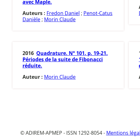
avec Maple.
Auteurs :
Fredon Daniel
;
Penot-Catus
Danièle
;
Morin Claude
2016
Quadrature. N° 101. p. 19-21.
Périodes de la suite de Fibonacci
réduite.
Auteur :
Morin Claude
© ADIREM-APMEP - ISSN 1292-8054 -
Mentions léga