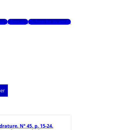
urs
Glossaire
Recherche avancée
er
rature. N° 45. p. 15-24.