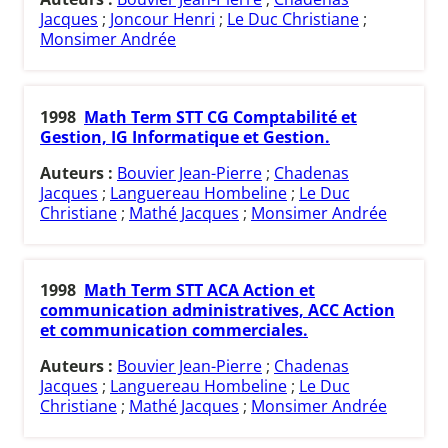
Jacques
;
Joncour Henri
;
Le Duc Christiane
;
Monsimer Andrée
1998
Math Term STT CG Comptabilité et
Gestion, IG Informatique et Gestion.
Auteurs :
Bouvier Jean-Pierre
;
Chadenas
Jacques
;
Languereau Hombeline
;
Le Duc
Christiane
;
Mathé Jacques
;
Monsimer Andrée
1998
Math Term STT ACA Action et
communication administratives, ACC Action
et communication commerciales.
Auteurs :
Bouvier Jean-Pierre
;
Chadenas
Jacques
;
Languereau Hombeline
;
Le Duc
Christiane
;
Mathé Jacques
;
Monsimer Andrée