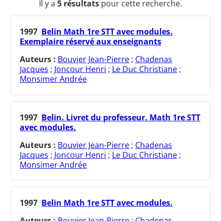
Il y a
5 résultats
pour cette recherche.
1997
Belin Math 1re STT avec modules.
Exemplaire réservé aux enseignants
Auteurs :
Bouvier Jean-Pierre
;
Chadenas
Jacques
;
Joncour Henri
;
Le Duc Christiane
;
Monsimer Andrée
1997
Belin. Livret du professeur. Math 1re STT
avec modules.
Auteurs :
Bouvier Jean-Pierre
;
Chadenas
Jacques
;
Joncour Henri
;
Le Duc Christiane
;
Monsimer Andrée
1997
Belin Math 1re STT avec modules.
Auteurs :
Bouvier Jean-Pierre
;
Chadenas