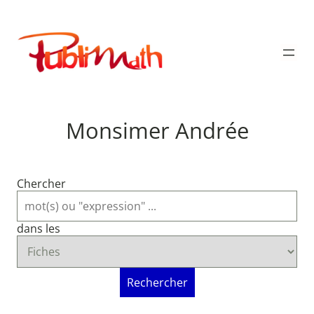
Aller
au
Publimath
contenu
Monsimer Andrée
Chercher
dans les
Rechercher