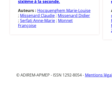
sixième à la seconde.
Auteurs :
Hocquenghem Marie-Louise
;
Missenard Claudie
;
Missenard Didier
;
Serfati Anne-Marie
;
Monnet
Françoise
© ADIREM-APMEP - ISSN 1292-8054 -
Mentions léga