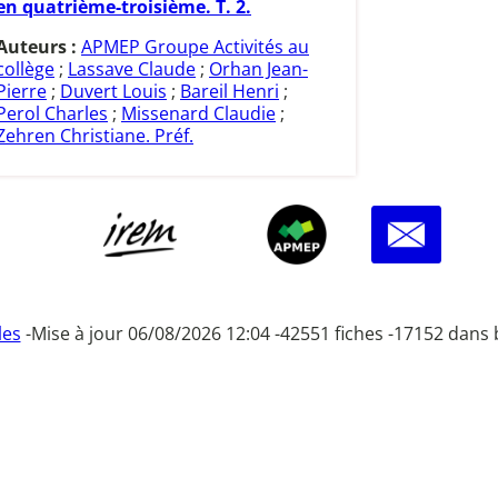
en quatrième-troisième. T. 2.
Auteurs :
APMEP Groupe Activités au
collège
;
Lassave Claude
;
Orhan Jean-
Pierre
;
Duvert Louis
;
Bareil Henri
;
Perol Charles
;
Missenard Claudie
;
Zehren Christiane. Préf.
les
-
Mise à jour 06/08/2026 12:04 -
42551 fiches -
17152 dans 