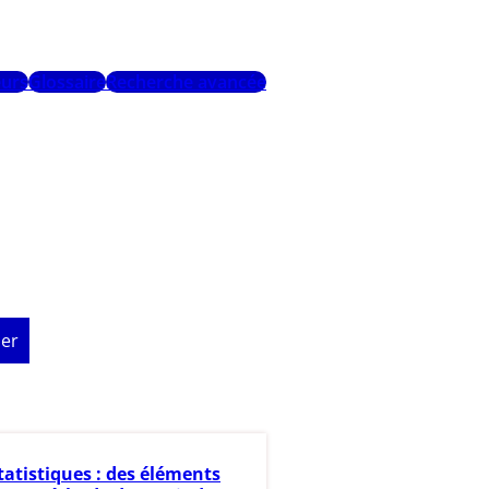
urs
Glossaire
Recherche avancée
er
tatistiques : des éléments