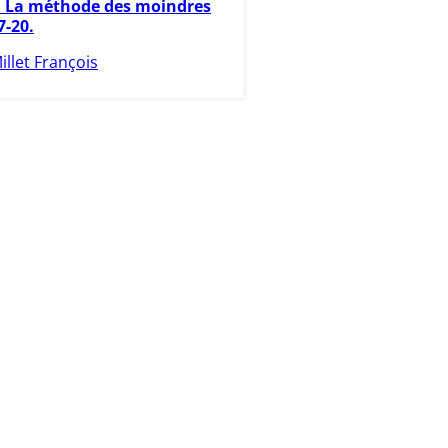
e. La méthode des moindres
7-20.
illet François