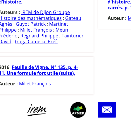
d'histoire.
d'histoir
carrés. p. 
Auteurs :
IREM de Dijon Groupe
Histoire des mathématiques
;
Gateau
Auteur :
M
Agnès
;
Guyot Patrick
;
Martinet
Philippe
;
Millet François
;
Métin
Frédéric
;
Regnard Philippe
;
Tainturier
David
;
Goga Camelia. Préf.
2016
Feuille de Vigne. N° 135. p. 4-
11. Une formule fort utile (suite).
Auteur :
Millet François