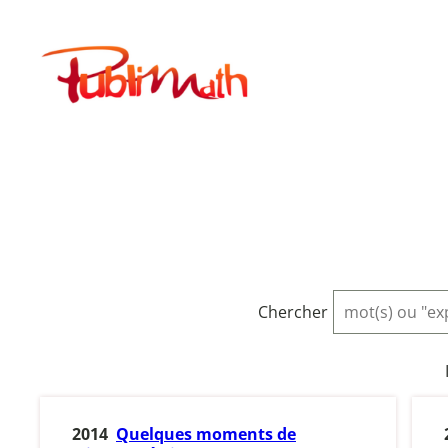
Aller
au
Publimath
contenu
Chercher
2014
Quelques moments de