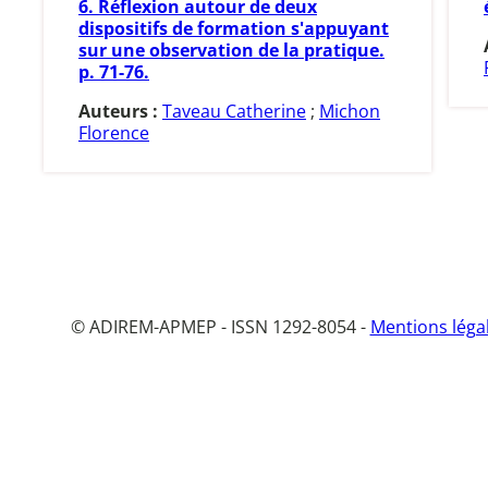
6. Réflexion autour de deux
dispositifs de formation s'appuyant
sur une observation de la pratique.
p. 71-76.
Auteurs :
Taveau Catherine
;
Michon
Florence
© ADIREM-APMEP - ISSN 1292-8054 -
Mentions léga