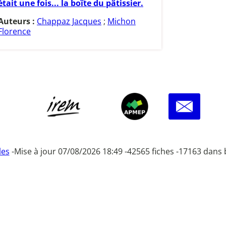
était une fois... la boîte du pâtissier.
Auteurs :
Chappaz Jacques
;
Michon
Florence
les
-
Mise à jour 07/08/2026 18:49 -
42565 fiches -
17163 dans 