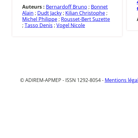
Auteurs :
Bernardoff Bruno
;
Bonnet
Alain
;
Dudt Jacky
;
Kilian Christophe
;
Michel Philippe
;
Rousset-Bert Suzette
;
Tasso Denis
;
Vogel Nicole
© ADIREM-APMEP - ISSN 1292-8054 -
Mentions léga