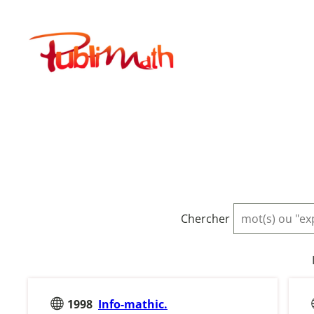
Aller
au
Publimath
contenu
Chercher
1998
Info-mathic.