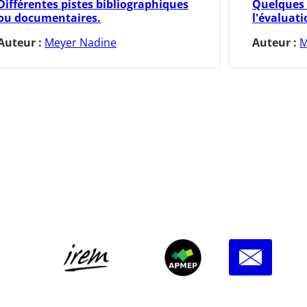
Différentes pistes bibliographiques
Quelques 
ou documentaires.
l'évaluati
Auteur :
Meyer Nadine
Auteur :
M