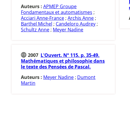
Auteurs :
APMEP Groupe
Fondamentaux et automatismes
;
Acciari Anne-France
;
Archis Anne
;
Barthel Michel
;
Candeloro Audrey
;
Schultz Anne
;
Meyer Nadine
2007
L'Ouvert. N° 115. p. 35-49.
Mathématiques et philosophie dans
le texte des Pensées de Pascal.
Auteurs :
Meyer Nadine
;
Dumont
Martin