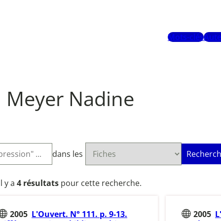
Mots-clés
Aute
Meyer Nadine
dans les
Recherch
Il y a
4 résultats
pour cette recherche.
2005
L'Ouvert. N° 111. p. 9-13.
2005
L