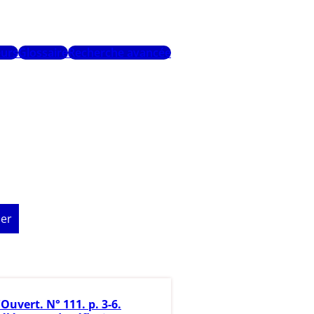
urs
Glossaire
Recherche avancée
er
'Ouvert. N° 111. p. 3-6.