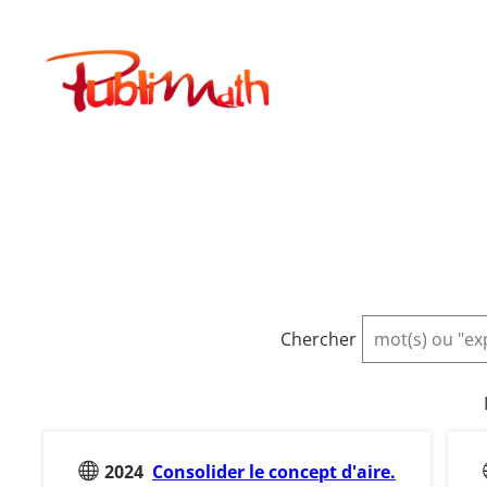
Aller
au
Publimath
contenu
Chercher
2024
Consolider le concept d'aire.