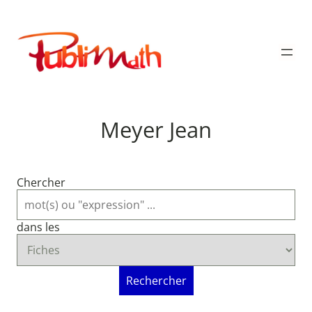
Aller
au
Publimath
contenu
Meyer Jean
Chercher
dans les
Rechercher