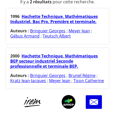
Il y a
2 résultats
pour cette recherche.
1996
Hachette Technique. Mathématiques
Industriel. Bac Pro. Première et terminale.
Auteurs :
Bringuier Georges
;
Meyer Jean
;
Gébus Armand
;
Teutsch Albert
2000
Hachette Technique. Mathématiques
BEP secteur industriel Seconde
professionnelle et terminale BEP.
Auteurs :
Bringuier Georges
;
Brunel Régine
;
Kratz Jean-Jacques
;
Meyer Jean
;
Tison Catherine