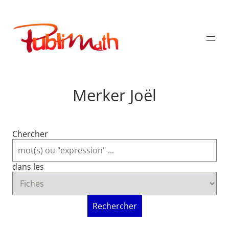
Aller
au
Publimath
contenu
Merker Joël
Chercher
dans les
Rechercher