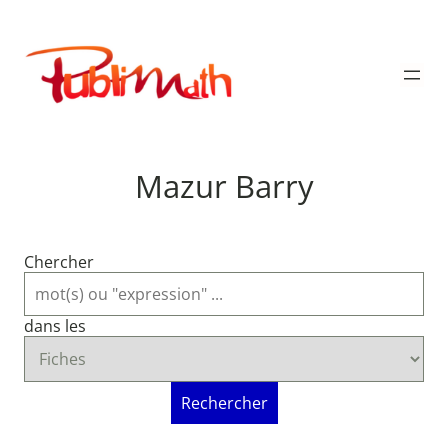
Aller
au
Publimath
contenu
Mazur Barry
Chercher
dans les
Rechercher