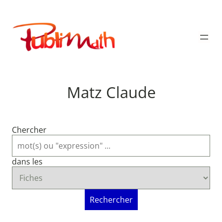
Aller
au
Publimath
contenu
Matz Claude
Chercher
dans les
Rechercher