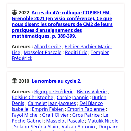
2022
Actes du 47e colloque COPIRELEM.
Grenoble 2021 (en visio-conférence). Ce que
nous disent les professeurs de CM2 de leurs
pratiques d'enseignement des
mathématiques. p. 389-399.
Auteurs :
Allard Cécile
;
Peltier-Barbier Marie-
Lise
;
Masselot Pascale
;
Roditi Eric
;
Tempier
Frédérick
2010
Le nombre au cycle 2.
Auteurs :
Bigorgne Frédéric
;
Bistos Valérie
;
Bolsius Christophe
;
Carole Joannie
;
Butlen
Denis
;
Calmelet Jean-Jacques
;
Del Bianco
Isabelle
;
Emprin Fabien
;
Emprin Fabienne
;
Fayol Michel
;
Graff Olivier
;
Gros Patrice
;
Le
Poche Gabriel
;
Masselot Pascale
;
Matulik Nicole
;
Solano-Séréna Alain
;
Valzan Antonio
;
Durpaire