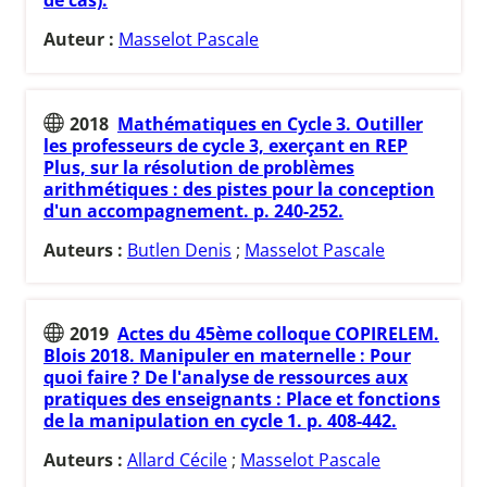
Auteur :
Masselot Pascale
2018
Mathématiques en Cycle 3. Outiller
les professeurs de cycle 3, exerçant en REP
Plus, sur la résolution de problèmes
arithmétiques : des pistes pour la conception
d'un accompagnement. p. 240-252.
Auteurs :
Butlen Denis
;
Masselot Pascale
2019
Actes du 45ème colloque COPIRELEM.
Blois 2018. Manipuler en maternelle : Pour
quoi faire ? De l'analyse de ressources aux
pratiques des enseignants : Place et fonctions
de la manipulation en cycle 1. p. 408-442.
Auteurs :
Allard Cécile
;
Masselot Pascale