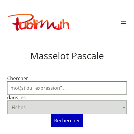
Aller
au
Publimath
contenu
Masselot Pascale
Chercher
dans les
Rechercher