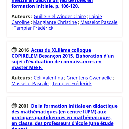
mettre en oeuvre un jeu de rôles en
formation initiale. p. 106-120.
Auteurs :
Guille-Biel Winder Claire
;
Lajoie
Caroline
;
Mangiante Christine
;
Masselot Pascale
;
Tempier Frédérick
2016
Actes du XLIIème colloque
COPIRELEM Besançon 2015. Elaboration d'un
sujet d'évaluation de connaissances en
master MEEF.
Auteurs :
Celi Valentina
;
Grientens Gwenaëlle
;
Masselot Pascale
;
Tempier Frédérick
2001
De la formation initiale en didactique
des mathématiques (en centre IUFM) aux
pratiques quotidiennes en mathématiques,
en classe, des professeurs d'école (une étude
de cas).