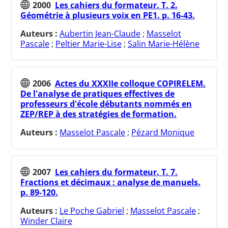
2000
Les cahiers du formateur. T. 2.
Géométrie à plusieurs voix en PE1. p. 16-43.
Auteurs :
Aubertin Jean-Claude
;
Masselot
Pascale
;
Peltier Marie-Lise
;
Salin Marie-Hélène
2006
Actes du XXXIIe colloque COPIRELEM.
De l'analyse de pratiques effectives de
professeurs d'école débutants nommés en
ZEP/REP à des stratégies de formation.
Auteurs :
Masselot Pascale
;
Pézard Monique
2007
Les cahiers du formateur. T. 7.
Fractions et décimaux : analyse de manuels.
p. 89-120.
Auteurs :
Le Poche Gabriel
;
Masselot Pascale
;
Winder Claire