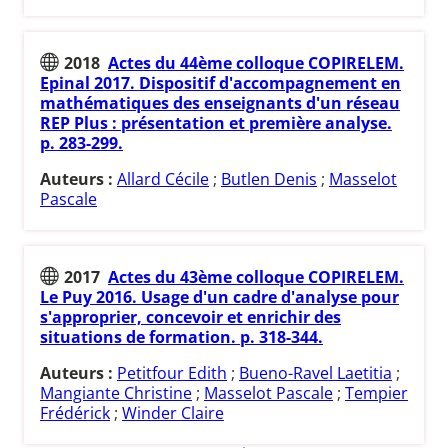
2018
Actes du 44ème colloque COPIRELEM.
Epinal 2017. Dispositif d'accompagnement en
mathématiques des enseignants d'un réseau
REP Plus : présentation et première analyse.
p. 283-299.
Auteurs :
Allard Cécile
;
Butlen Denis
;
Masselot
Pascale
2017
Actes du 43ème colloque COPIRELEM.
Le Puy 2016. Usage d'un cadre d'analyse pour
s'approprier, concevoir et enrichir des
situations de formation. p. 318-344.
Auteurs :
Petitfour Edith
;
Bueno-Ravel Laetitia
;
Mangiante Christine
;
Masselot Pascale
;
Tempier
Frédérick
;
Winder Claire