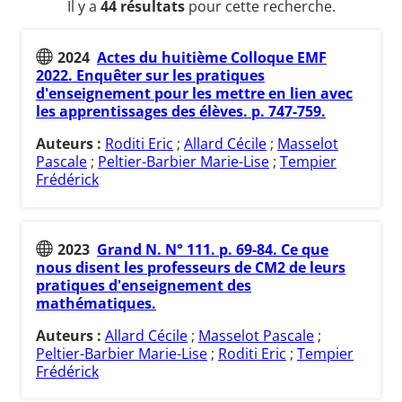
Il y a
44 résultats
pour cette recherche.
2024
Actes du huitième Colloque EMF
2022. Enquêter sur les pratiques
d'enseignement pour les mettre en lien avec
les apprentissages des élèves. p. 747-759.
Auteurs :
Roditi Eric
;
Allard Cécile
;
Masselot
Pascale
;
Peltier-Barbier Marie-Lise
;
Tempier
Frédérick
2023
Grand N. N° 111. p. 69-84. Ce que
nous disent les professeurs de CM2 de leurs
pratiques d'enseignement des
mathématiques.
Auteurs :
Allard Cécile
;
Masselot Pascale
;
Peltier-Barbier Marie-Lise
;
Roditi Eric
;
Tempier
Frédérick