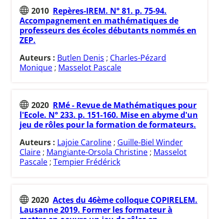
2010
Repères-IREM. N° 81. p. 75-94.
Accompagnement en mathématiques de
professeurs des écoles débutants nommés en
ZEP.
Auteurs :
Butlen Denis
;
Charles-Pézard
Monique
;
Masselot Pascale
2020
RMé - Revue de Mathématiques pour
l'Ecole. N° 233. p. 151-160. Mise en abyme d'un
jeu de rôles pour la formation de formateurs.
Auteurs :
Lajoie Caroline
;
Guille-Biel Winder
Claire
;
Mangiante-Orsola Christine
;
Masselot
Pascale
;
Tempier Frédérick
2020
Actes du 46ème colloque COPIRELEM.
Lausanne 2019. Former les formateur à