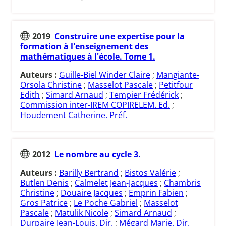
2019
Construire une expertise pour la
formation à l'enseignement des
mathématiques à l'école. Tome 1.
Auteurs :
Guille-Biel Winder Claire
;
Mangiante-
Orsola Christine
;
Masselot Pascale
;
Petitfour
Edith
;
Simard Arnaud
;
Tempier Frédérick
;
Commission inter-IREM COPIRELEM. Ed.
;
Houdement Catherine. Préf.
2012
Le nombre au cycle 3.
Auteurs :
Barilly Bertrand
;
Bistos Valérie
;
Butlen Denis
;
Calmelet Jean-Jacques
;
Chambris
Christine
;
Douaire Jacques
;
Emprin Fabien
;
Gros Patrice
;
Le Poche Gabriel
;
Masselot
Pascale
;
Matulik Nicole
;
Simard Arnaud
;
Durpaire Jean-Louis. Dir.
;
Mégard Marie. Dir.