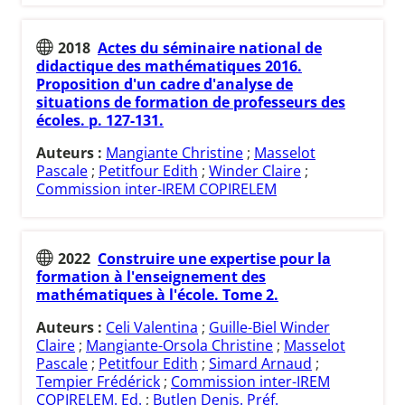
2018
Actes du séminaire national de
didactique des mathématiques 2016.
Proposition d'un cadre d'analyse de
situations de formation de professeurs des
écoles. p. 127-131.
Auteurs :
Mangiante Christine
;
Masselot
Pascale
;
Petitfour Edith
;
Winder Claire
;
Commission inter-IREM COPIRELEM
2022
Construire une expertise pour la
formation à l'enseignement des
mathématiques à l'école. Tome 2.
Auteurs :
Celi Valentina
;
Guille-Biel Winder
Claire
;
Mangiante-Orsola Christine
;
Masselot
Pascale
;
Petitfour Edith
;
Simard Arnaud
;
Tempier Frédérick
;
Commission inter-IREM
COPIRELEM. Ed.
;
Butlen Denis. Préf.