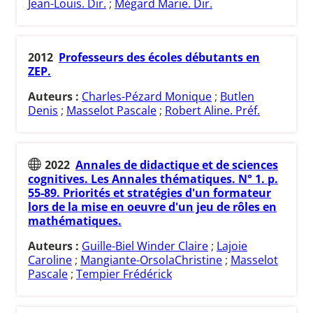
Jean-Louis. Dir.
;
Mégard Marie. Dir.
2012
Professeurs des écoles débutants en
ZEP.
Auteurs :
Charles-Pézard Monique
;
Butlen
Denis
;
Masselot Pascale
;
Robert Aline. Préf.
2022
Annales de didactique et de sciences
cognitives. Les Annales thématiques. N° 1. p.
55-89. Priorités et stratégies d'un formateur
lors de la mise en oeuvre d'un jeu de rôles en
mathématiques.
Auteurs :
Guille-Biel Winder Claire
;
Lajoie
Caroline
;
Mangiante-OrsolaChristine
;
Masselot
Pascale
;
Tempier Frédérick