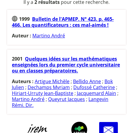
Il y a
2 résultats
pour cette recherche.
1999
Bulletin de l'APMEP. N° 423. p. 465-
466. Les quantificateurs : ces mal-aimés !
Auteur :
Martino André
2001
Quelques idées sur les mathématiques
enseignées lors du premier cycle universitaire
ou en classes préparatoires.
Auteurs :
Artigue Michèle
;
Bellido Anne
;
Bok
Julien
;
Dechamps Myriam
;
Dufossé Catherine
;
Hiriart-Urruty Jean-Baptiste
;
Jacquemard Alain
;
Martino André
;
Queyrut Jacques
;
Langevin
Rémi. Dir.