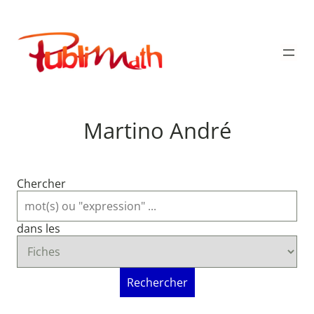
Aller
au
Publimath
contenu
Martino André
Chercher
dans les
Rechercher