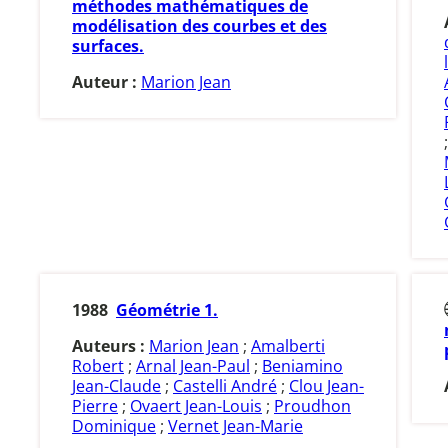
méthodes mathématiques de
modélisation des courbes et des
surfaces.
Auteur :
Marion Jean
1988
Géométrie 1.
Auteurs :
Marion Jean
;
Amalberti
Robert
;
Arnal Jean-Paul
;
Beniamino
Jean-Claude
;
Castelli André
;
Clou Jean-
Pierre
;
Ovaert Jean-Louis
;
Proudhon
Dominique
;
Vernet Jean-Marie