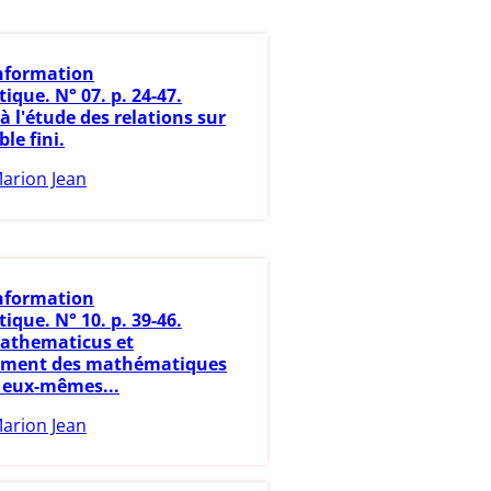
nformation
que. N° 07. p. 24-47.
 à l'étude des relations sur
le fini.
arion Jean
nformation
que. N° 10. p. 39-46.
athematicus et
nement des mathématiques
n eux-mêmes...
arion Jean