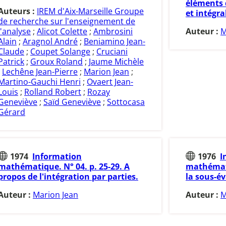
éléments 
Auteurs :
IREM d'Aix-Marseille Groupe
et intégra
de recherche sur l'enseignement de
l'analyse
;
Alicot Colette
;
Ambrosini
Auteur :
M
Alain
;
Aragnol André
;
Beniamino Jean-
Claude
;
Coupet Solange
;
Cruciani
Patrick
;
Groux Roland
;
Jaume Michèle
;
Lechêne Jean-Pierre
;
Marion Jean
;
Martino-Gauchi Henri
;
Ovaert Jean-
Louis
;
Rolland Robert
;
Rozay
Geneviève
;
Saïd Geneviève
;
Sottocasa
Gérard
1974
Information
1976
I
mathématique. N° 04. p. 25-29. A
mathémati
propos de l'intégration par parties.
la sous-év
Auteur :
Marion Jean
Auteur :
M