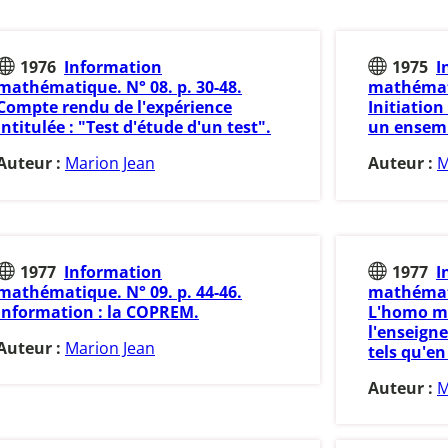
1976
Information
1975
I
mathématique. N° 08. p. 30-48.
mathémati
Compte rendu de l'expérience
Initiation
intitulée : "Test d'étude d'un test".
un ensemb
Auteur :
Marion Jean
Auteur :
M
1977
Information
1977
I
mathématique. N° 09. p. 44-46.
mathémati
Information : la COPREM.
L'homo m
l'enseig
Auteur :
Marion Jean
tels qu'e
Auteur :
M