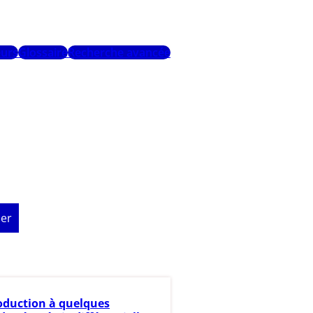
urs
Glossaire
Recherche avancée
er
oduction à quelques