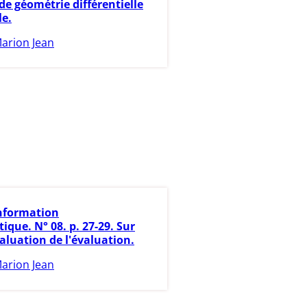
de géométrie différentielle
le.
arion Jean
nformation
que. N° 08. p. 27-29. Sur
aluation de l'évaluation.
arion Jean