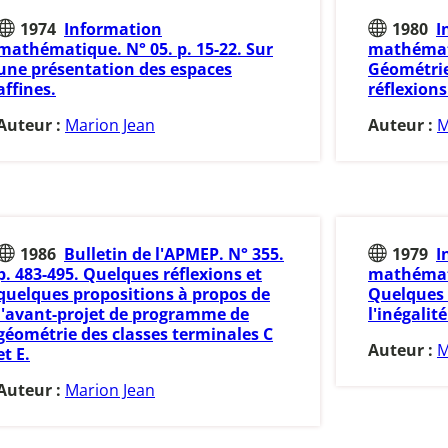
1974
Information
1980
I
mathématique. N° 05. p. 15-22. Sur
mathémati
une présentation des espaces
Géométrie 
affines.
réflexions
Auteur :
Marion Jean
Auteur :
M
1986
Bulletin de l'APMEP. N° 355.
1979
I
p. 483-495. Quelques réflexions et
mathémati
quelques propositions à propos de
Quelques
l'avant-projet de programme de
l'inégali
géométrie des classes terminales C
Auteur :
M
et E.
Auteur :
Marion Jean