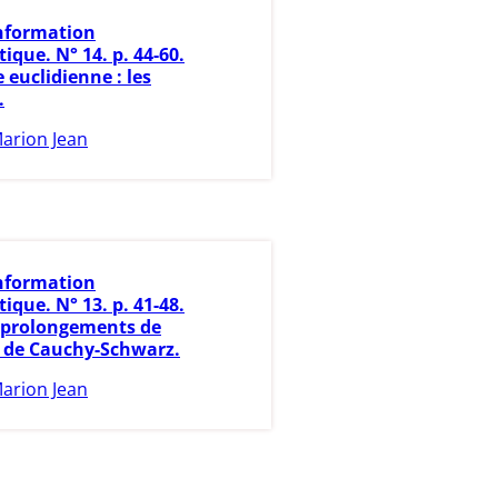
nformation
que. N° 14. p. 44-60.
euclidienne : les
.
arion Jean
nformation
que. N° 13. p. 41-48.
 prolongements de
té de Cauchy-Schwarz.
arion Jean