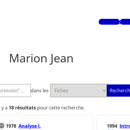
Mots-clés
Aute
Marion Jean
dans les
Recherch
l y a
18 résultats
pour cette recherche.
1978
Analyse I.
1994
Intr