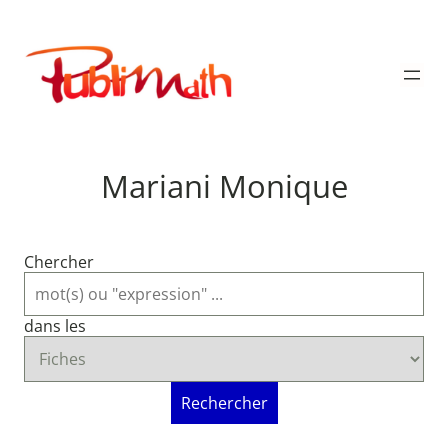
Aller
au
Publimath
contenu
Mariani Monique
Chercher
dans les
Rechercher