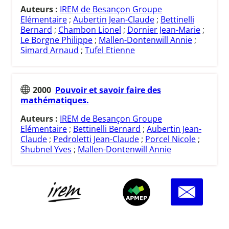
Auteurs :
IREM de Besançon Groupe
Elémentaire
;
Aubertin Jean-Claude
;
Bettinelli
Bernard
;
Chambon Lionel
;
Dornier Jean-Marie
;
Le Borgne Philippe
;
Mallen-Dontenwill Annie
;
Simard Arnaud
;
Tufel Etienne
2000
Pouvoir et savoir faire des
mathématiques.
Auteurs :
IREM de Besançon Groupe
Elémentaire
;
Bettinelli Bernard
;
Aubertin Jean-
Claude
;
Pedroletti Jean-Claude
;
Porcel Nicole
;
Shubnel Yves
;
Mallen-Dontenwill Annie