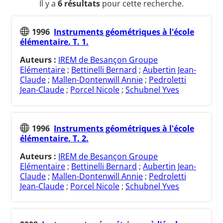
Il y a
6 résultats
pour cette recherche.
1996
Instruments géométriques à l'école
élémentaire. T. 1.
Auteurs :
IREM de Besançon Groupe
Elémentaire
;
Bettinelli Bernard
;
Aubertin Jean-
Claude
;
Mallen-Dontenwill Annie
;
Pedroletti
Jean-Claude
;
Porcel Nicole
;
Schubnel Yves
1996
Instruments géométriques à l'école
élémentaire. T. 2.
Auteurs :
IREM de Besançon Groupe
Elémentaire
;
Bettinelli Bernard
;
Aubertin Jean-
Claude
;
Mallen-Dontenwill Annie
;
Pedroletti
Jean-Claude
;
Porcel Nicole
;
Schubnel Yves