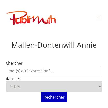
Aller
au
Publimath
contenu
Mallen-Dontenwill Annie
Chercher
dans les
Rechercher