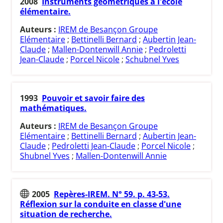
2008
Instruments géométriques à l'école
élémentaire.
Auteurs :
IREM de Besançon Groupe
Elémentaire
;
Bettinelli Bernard
;
Aubertin Jean-
Claude
;
Mallen-Dontenwill Annie
;
Pedroletti
Jean-Claude
;
Porcel Nicole
;
Schubnel Yves
1993
Pouvoir et savoir faire des
mathématiques.
Auteurs :
IREM de Besançon Groupe
Elémentaire
;
Bettinelli Bernard
;
Aubertin Jean-
Claude
;
Pedroletti Jean-Claude
;
Porcel Nicole
;
Shubnel Yves
;
Mallen-Dontenwill Annie
2005
Repères-IREM. N° 59. p. 43-53.
Réflexion sur la conduite en classe d'une
situation de recherche.