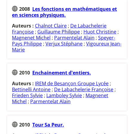
2008
Les fonctions en mathématiques et
en sciences physiques.
Auteurs :
Chalnot Claire
;
De Labachelerie
Françoise
;
Guillaume Philippe
;
Huot Christine
;
Magnenet Michel
;
Parmentelat Alain
;
Speyer-
Pays Philippe
;
Verjux Stéphane
;
Vigoureux Jean-
Marie
2010
Enchainement d'entiers.
Auteurs :
IREM de Besançon Groupe Lycée
;
Bettinelli Antoine
;
De Labachelerie Françoise
;
Frieden Sylvie
;
Lamboley Sylvie
;
Magnenet
Michel
;
Parmentelat Alain
2010
Tour Sa Peur.