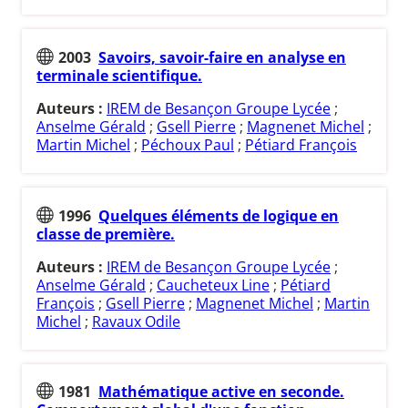
2003
Savoirs, savoir-faire en analyse en
terminale scientifique.
Auteurs :
IREM de Besançon Groupe Lycée
;
Anselme Gérald
;
Gsell Pierre
;
Magnenet Michel
;
Martin Michel
;
Péchoux Paul
;
Pétiard François
1996
Quelques éléments de logique en
classe de première.
Auteurs :
IREM de Besançon Groupe Lycée
;
Anselme Gérald
;
Caucheteux Line
;
Pétiard
François
;
Gsell Pierre
;
Magnenet Michel
;
Martin
Michel
;
Ravaux Odile
1981
Mathématique active en seconde.