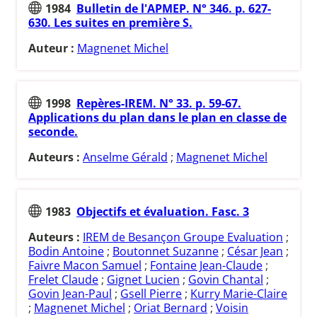
1984
Bulletin de l'APMEP. N° 346. p. 627-
630. Les suites en première S.
Auteur :
Magnenet Michel
1998
Repères-IREM. N° 33. p. 59-67.
Applications du plan dans le plan en classe de
seconde.
Auteurs :
Anselme Gérald
;
Magnenet Michel
1983
Objectifs et évaluation. Fasc. 3
Auteurs :
IREM de Besançon Groupe Evaluation
;
Bodin Antoine
;
Boutonnet Suzanne
;
César Jean
;
Faivre Macon Samuel
;
Fontaine Jean-Claude
;
Frelet Claude
;
Gignet Lucien
;
Govin Chantal
;
Govin Jean-Paul
;
Gsell Pierre
;
Kurry Marie-Claire
;
Magnenet Michel
;
Oriat Bernard
;
Voisin