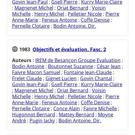
Govin Jean-Paul
;
Gsell Pierre
;
Kurry Marie-Claire
;
Magnenet Michel
;
Oriat Bernard
;
Voisin
Michelle
;
Henry Michel
;
Pelletier Nicole
;
Pierre
Anne-Marie
;
Feneux Antoine
;
Coffe Denise
;
Pernelle Clotaire
;
Bodin Antoine. Dir.
1983
Objectifs et évaluation. Fasc. 2
Auteurs :
IREM de Besançon Groupe Evaluation
;
Bodin Antoine
;
Boutonnet Suzanne
;
César Jean
;
Faivre Macon Samuel
;
Fontaine Jean-Claude
;
Frelet Claude
;
Gignet Lucien
;
Govin Chantal
;
Govin Jean-Paul
;
Gsell Pierre
;
Kurry Marie-Claire
;
Magnenet Michel
;
Oriat Bernard
;
Voisin
Michelle
;
Henry Michel
;
Pelletier Nicole
;
Pierre
Anne-Marie
;
Feneux Antoine
;
Coffe Denise
;
Pernelle Clotaire
;
Conce Alain
;
Faivre Michelle
;
Hugonnot Bernard
;
Mattey Bernard
;
Moyne
André
;
Pugin Jacky
;
Bodin Antoine. Dir.