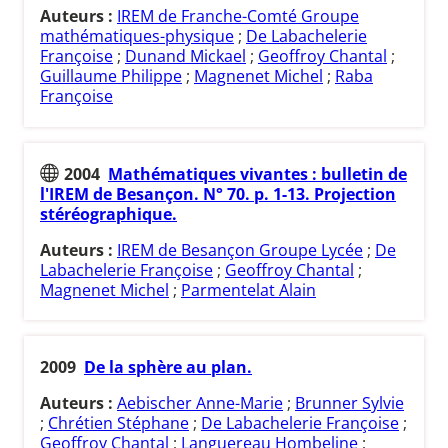
Auteurs :
IREM de Franche-Comté Groupe
mathématiques-physique
;
De Labachelerie
Françoise
;
Dunand Mickael
;
Geoffroy Chantal
;
Guillaume Philippe
;
Magnenet Michel
;
Raba
Françoise
2004
Mathématiques vivantes : bulletin de
l'IREM de Besançon. N° 70. p. 1-13. Projection
stéréographique.
Auteurs :
IREM de Besançon Groupe Lycée
;
De
Labachelerie Françoise
;
Geoffroy Chantal
;
Magnenet Michel
;
Parmentelat Alain
2009
De la sphère au plan.
Auteurs :
Aebischer Anne-Marie
;
Brunner Sylvie
;
Chrétien Stéphane
;
De Labachelerie Françoise
;
Geoffroy Chantal
;
Languereau Hombeline
;