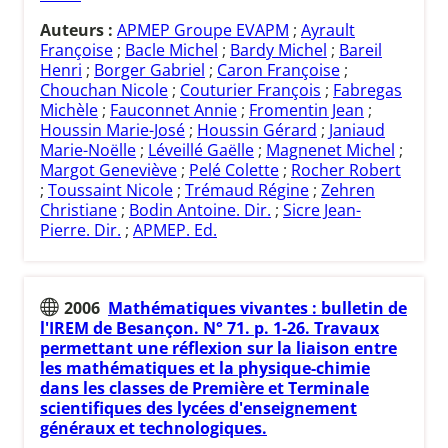
Auteurs :
APMEP Groupe EVAPM
;
Ayrault
Françoise
;
Bacle Michel
;
Bardy Michel
;
Bareil
Henri
;
Borger Gabriel
;
Caron Françoise
;
Chouchan Nicole
;
Couturier François
;
Fabregas
Michèle
;
Fauconnet Annie
;
Fromentin Jean
;
Houssin Marie-José
;
Houssin Gérard
;
Janiaud
Marie-Noëlle
;
Léveillé Gaëlle
;
Magnenet Michel
;
Margot Geneviève
;
Pelé Colette
;
Rocher Robert
;
Toussaint Nicole
;
Trémaud Régine
;
Zehren
Christiane
;
Bodin Antoine. Dir.
;
Sicre Jean-
Pierre. Dir.
;
APMEP. Ed.
2006
Mathématiques vivantes : bulletin de
l'IREM de Besançon. N° 71. p. 1-26. Travaux
permettant une réflexion sur la liaison entre
les mathématiques et la physique-chimie
dans les classes de Première et Terminale
scientifiques des lycées d'enseignement
généraux et technologiques.