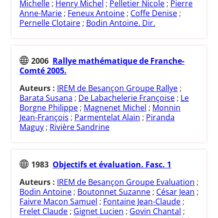
Michelle
;
Henry Michel
;
Pelletier Nicole
;
Pierre
Anne-Marie
;
Feneux Antoine
;
Coffe Denise
;
Pernelle Clotaire
;
Bodin Antoine. Dir.
2006
Rallye mathématique de Franche-
Comté 2005.
Auteurs :
IREM de Besançon Groupe Rallye
;
Barata Susana
;
De Labachelerie Françoise
;
Le
Borgne Philippe
;
Magnenet Michel
;
Monnin
Jean-François
;
Parmentelat Alain
;
Piranda
Maguy
;
Rivière Sandrine
1983
Objectifs et évaluation. Fasc. 1
Auteurs :
IREM de Besançon Groupe Evaluation
;
Bodin Antoine
;
Boutonnet Suzanne
;
César Jean
;
Faivre Macon Samuel
;
Fontaine Jean-Claude
;
Frelet Claude
;
Gignet Lucien
;
Govin Chantal
;