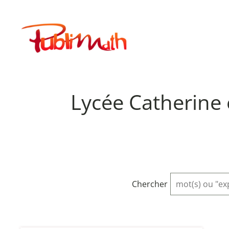
Aller
au
Publimath
contenu
Lycée Catherine
Chercher