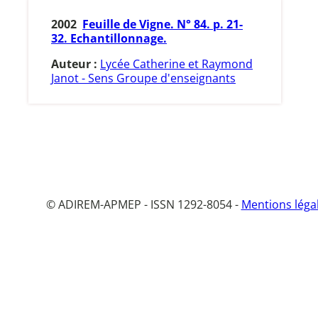
2002
Feuille de Vigne. N° 84. p. 21-
32. Echantillonnage.
Auteur :
Lycée Catherine et Raymond
Janot - Sens Groupe d'enseignants
© ADIREM-APMEP - ISSN 1292-8054 -
Mentions léga