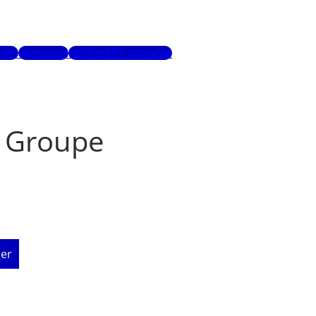
urs
Glossaire
Recherche avancée
s Groupe
er