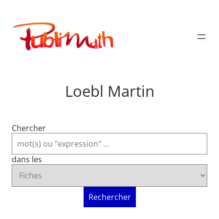
Aller
au
Publimath
contenu
Loebl Martin
Chercher
dans les
Rechercher