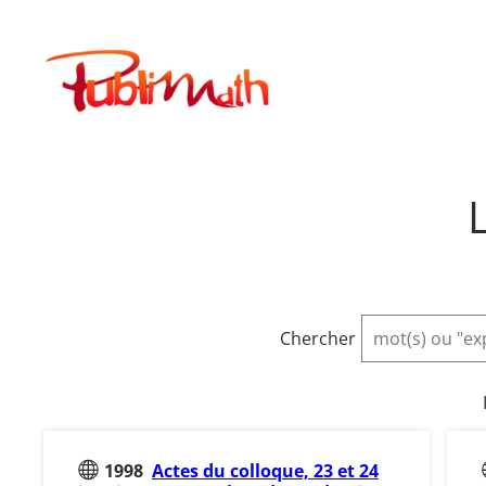
Aller
au
Publimath
contenu
Chercher
1998
Actes du colloque, 23 et 24