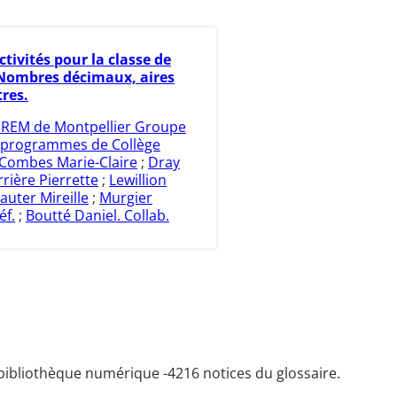
ctivités pour la classe de
 Nombres décimaux, aires
res.
IREM de Montpellier Groupe
programmes de Collège
Combes Marie-Claire
;
Dray
rrière Pierrette
;
Lewillion
auter Mireille
;
Murgier
éf.
;
Boutté Daniel. Collab.
bibliothèque numérique -
4216 notices du glossaire.