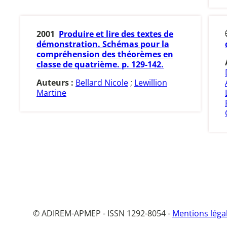
2001
Produire et lire des textes de
démonstration. Schémas pour la
compréhension des théorèmes en
classe de quatrième. p. 129-142.
Auteurs :
Bellard Nicole
;
Lewillion
Martine
© ADIREM-APMEP - ISSN 1292-8054 -
Mentions léga