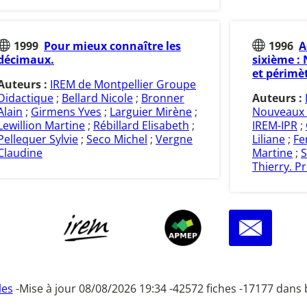
1999
Pour mieux connaître les
1996
A
décimaux.
sixième :
et périmèt
Auteurs :
IREM de Montpellier Groupe
Didactique
;
Bellard Nicole
;
Bronner
Auteurs :
Alain
;
Girmens Yves
;
Larguier Mirène
;
Nouveaux 
Lewillion Martine
;
Rébillard Elisabeth
;
IREM-IPR
;
Pellequer Sylvie
;
Seco Michel
;
Vergne
Liliane
;
Fe
Claudine
Martine
;
S
Thierry. Pr
les
-
Mise à jour 08/08/2026 19:34 -
42572 fiches -
17177 dans 