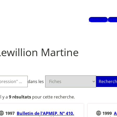
Mots-clés
Aute
Lewillion Martine
dans les
Recherch
Il y a
9 résultats
pour cette recherche.
1997
Bulletin de l'APMEP. N° 410.
1999
A