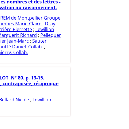
Des nombres et des lettres -
rvation au raisonnement.
IREM de Montpellier Groupe
ombes Marie-Claire
;
Dray
rrière Pierrette
;
Lewillion
arguerit Richard
;
Pellequer
ier Jean-Marc
;
Sauter
outté Daniel. Collab.
;
ierry. Collab.
LOT. N° 80. p. 13-15.
 contraposée, réciproque
Bellard Nicole
;
Lewillion