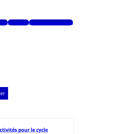
urs
Glossaire
Recherche avancée
er
ctivités pour le cycle