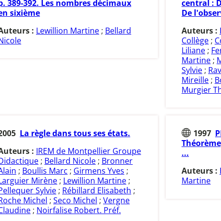
p. 389-392. Les nombres décimaux
central : 
en sixième
De l'obse
Auteurs :
Lewillion Martine
;
Bellard
Auteurs :
Nicole
Collège
;
C
Liliane
;
Fe
Martine
;
M
Sylvie
;
Rav
Mireille
;
B
Murgier Th
2005
La règle dans tous ses états.
1997
P
Théorème,
Auteurs :
IREM de Montpellier Groupe
...
Didactique
;
Bellard Nicole
;
Bronner
Alain
;
Boullis Marc
;
Girmens Yves
;
Auteurs :
Larguier Mirène
;
Lewillion Martine
;
Martine
Pellequer Sylvie
;
Rébillard Elisabeth
;
Roche Michel
;
Seco Michel
;
Vergne
Claudine
;
Noirfalise Robert. Préf.