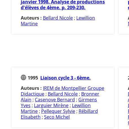
janvier 1998. Analyse de productions
d'élèves de 4ème. p. 209-230.
Auteurs :
Bellard Nicole
;
Lewillion
Martine
1995
Liaison cycle 3 - 6ème.
Auteurs :
IREM de Montpellier Groupe
Didactique
;
Bellard Nicole
;
Bronner
Alain
;
Casenove Bernard
;
Girmens
Yves
;
Larguier Mirène
;
Lewillion
Martine
;
Pellequer Sylvie
;
Rébillard
Elisabeth
;
Seco Michel