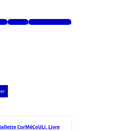
urs
Glossaire
Recherche avancée
er
allette CorMéCoULi. Livre