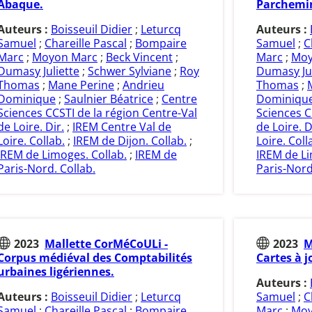
Abaque.
Parchemi
Auteurs :
Boisseuil Didier
;
Leturcq
Auteurs :
Samuel
;
Chareille Pascal
;
Bompaire
Samuel
;
C
Marc
;
Moyon Marc
;
Beck Vincent
;
Marc
;
Moy
Dumasy Juliette
;
Schwer Sylviane
;
Roy
Dumasy Jul
Thomas
;
Mane Perine
;
Andrieu
Thomas
;
Dominique
;
Saulnier Béatrice
;
Centre
Dominiqu
Sciences CCSTI de la région Centre-Val
Sciences C
de Loire. Dir.
;
IREM Centre Val de
de Loire. D
Loire. Collab.
;
IREM de Dijon. Collab.
;
Loire. Coll
IREM de Limoges. Collab.
;
IREM de
IREM de Li
Paris-Nord. Collab.
Paris-Nord
2023
Mallette CorMéCoULi -
2023
M
Corpus médiéval des Comptabilités
Cartes à j
urbaines ligériennes.
Auteurs :
Auteurs :
Boisseuil Didier
;
Leturcq
Samuel
;
C
Samuel
;
Chareille Pascal
;
Bompaire
Marc
;
Moy