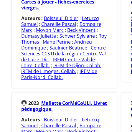
Cartes à jouer - fiches-exercices
vierges.
Auteurs :
Boisseuil Didier
;
Leturcq
Samuel
;
Chareille Pascal
;
Bompaire
Marc
;
Moyon Marc
;
Beck Vincent
;
Dumasy Juliette
;
Schwer Sylviane
;
Roy
Thomas
;
Mane Perine
;
Andrieu
Dominique
;
Saulnier Béatrice
;
Centre
Sciences CCSTI de la région Centre-Val
de Loire. Dir.
;
IREM Centre Val de
Loire. Collab.
;
IREM de Dijon. Collab.
;
IREM de Limoges. Collab.
;
IREM de
Paris-Nord. Collab.
2023
Mallette CorMéCoULi. Livret
pédagogique.
Auteurs :
Boisseuil Didier
;
Leturcq
Samuel
;
Chareille Pascal
;
Bompaire
Marc
;
Moyon Marc
;
Beck Vincent
;