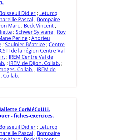
n.
Boisseuil Didier
;
Leturcq
hareille Pascal
;
Bompaire
on Marc
;
Beck Vincent
;
iette
;
Schwer Sylviane
;
Roy
Mane Perine
;
Andrieu
e
;
Saulnier Béatrice
;
Centre
CSTI de la région Centre-Val
ir.
;
IREM Centre Val de
ab.
;
IREM de Dijon. Collab.
;
moges. Collab.
;
IREM de
. Collab.
allette CorMéCoULi.
ouer - fiches-exercices.
Boisseuil Didier
;
Leturcq
hareille Pascal
;
Bompaire
on Marc
;
Beck Vincent
;