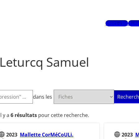
Mots-clés
Aute
Leturcq Samuel
dans les
Recherch
Il y a
6 résultats
pour cette recherche.
2023
Mallette CorMéCoULi.
2023
M