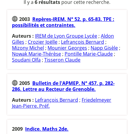
Il y a
6 résultats
pour cette recherche.
2003
Repères-IREM. N° 52. p. 65-83. TPE :
possibilités et contraintes.
Auteurs :
IREM de Lyon Groupe Lycée
;
Aldon
Gilles
;
Crozier Joëlle
;
Lefrançois Bernard
;
Mizony Michel
;
Mounier Georges
;
Napp Gisèle
;
Nowak Marie-Thérèse
;
Pontille Marie-Claude
;
Soudani Olfa
;
Tisseron Claude
2005
Bulletin de l'APMEP. N° 457. p. 282-
286. Lettre au Recteur de Grenoble.
Auteurs :
Lefrançois Bernard
;
Friedelmeyer
Jean-Pierre. Préf.
2009
Indice. Maths 2de.