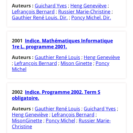
Auteurs :
Guichard Yves
;
Heng Geneviève
;
Lefrançois Bernard
;
Russier Marie-Christine
;
Gauthier René Louis. Dir.
;
Poncy Michel. Dir.
2001
Indice. Mathématiques Informatique
1re L. programme 2001.
Auteurs :
Gauthier René Louis
;
Heng Geneviève
;
Lefrançois Bernard
;
Mison Ginette
;
Poncy
Michel
2002
Indice. Programme 2002. Term S
obligatoire.
Auteurs :
Gauthier René Louis
;
Guichard Yves
;
Heng Geneviève
;
Lefrançois Bernard
;
MisonGinette
;
Poncy Michel
;
Russier Marie-
Christine