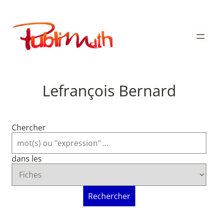
Aller
au
Publimath
contenu
Lefrançois Bernard
Chercher
dans les
Rechercher