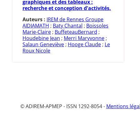
graphiques et des tableaux :
recherche et conception d'activités.
Auteurs :
IREM de Rennes Groupe
AIDIAMATH
;
Baty Chantal
;
Boissoles
Marie-Claire
;
BuffeteauBernard
;
Houdebine Jean
;
Merri Maryvonne
;
Salaun Geneviève
;
Hooge Claude
;
Le
Roux Nicole
© ADIREM-APMEP - ISSN 1292-8054 -
Mentions léga