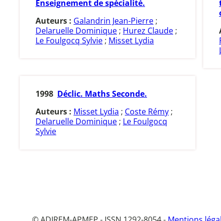
Enseignement de spécialité.
Auteurs :
Galandrin Jean-Pierre
;
Delaruelle Dominique
;
Hurez Claude
;
Le Foulgocq Sylvie
;
Misset Lydia
1998
Déclic. Maths Seconde.
Auteurs :
Misset Lydia
;
Coste Rémy
;
Delaruelle Dominique
;
Le Foulgocq
Sylvie
© ADIREM-APMEP - ISSN 1292-8054 -
Mentions léga