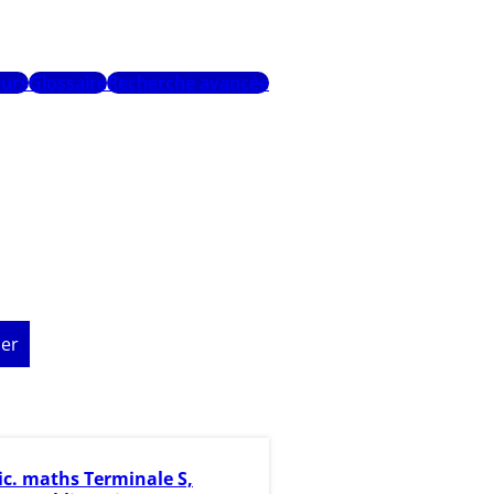
urs
Glossaire
Recherche avancée
er
ic. maths Terminale S,