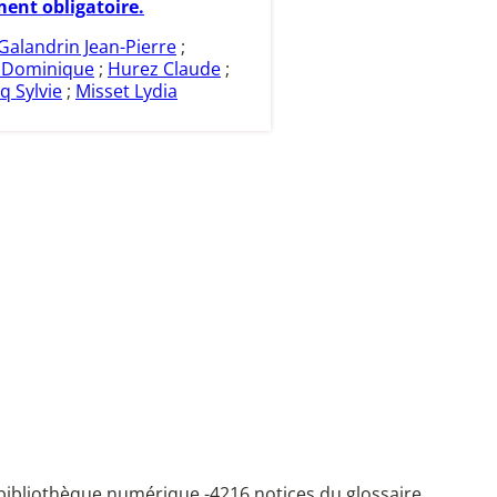
ent obligatoire.
Galandrin Jean-Pierre
;
e Dominique
;
Hurez Claude
;
q Sylvie
;
Misset Lydia
bibliothèque numérique -
4216 notices du glossaire.