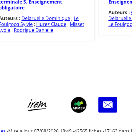
terminale S. Enseignement
Enseignem
obligatoire.
Auteurs :
Auteurs :
Delaruelle Dominique
;
Le
Delaruell
Foulgocq Sylvie
;
Hurez Claude
;
Misset
Le Foulgoc
Lydia
;
Rodrigue Danielle
les
-
Mise à jour 07/08/2026 18:49 -
42565 fiches -
17163 dans 