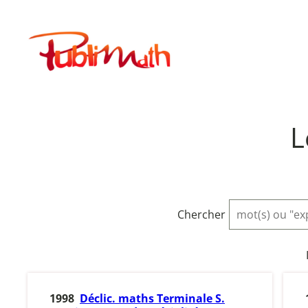
Aller
au
Publimath
contenu
L
Chercher
1998
Déclic. maths Terminale S.