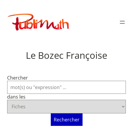
Aller
au
Publimath
contenu
Le Bozec Françoise
Chercher
dans les
Rechercher