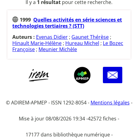
Il y a
1 résultat
pour cette recherche.
1999
Quelles activités en série sciences et
technologies tertiaires ? (STT)
Auteurs :
Evenas Didier
;
Gaunet Thérèse
;
Hinault Marie-Hélène
;
Hureau Michel
;
Le Bozec
Françoise
;
Meunier Michèle
© ADIREM-APMEP - ISSN 1292-8054 -
Mentions légales
-
Mise à jour 08/08/2026 19:34 -
42572 fiches -
17177 dans bibliothèque numérique -