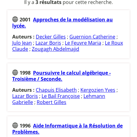
Il y a
3 résultats
pour cette recherche.
2001
Approches de la modélisation au
lycée.
Auteurs :
Decker Gilles
;
Guernion Catherine
;
Julo Jean
;
Lazar Boris
;
Le Feuvre Maria
;
Le Roux
Claude
;
Zougagh Abdelmajid
1998
Poursuivre le calcul algébrique -
Troisième / Seconde.
Auteurs :
Chapuis Elisabeth
;
Kergozien Yves
;
Lazar Boris
;
Le Bail Françoise
;
Lehmann
Gabrielle
;
Robert Gilles
1996
Aide Informatique à la Résolution de
Problèmes.