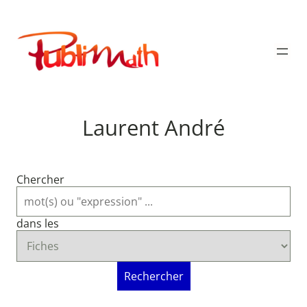
Aller
au
Publimath
contenu
Laurent André
Chercher
dans les
Rechercher