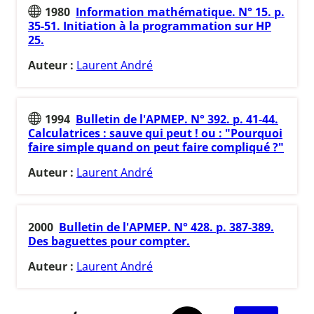
1980
Information mathématique. N° 15. p.
35-51. Initiation à la programmation sur HP
25.
Auteur :
Laurent André
1994
Bulletin de l'APMEP. N° 392. p. 41-44.
Calculatrices : sauve qui peut ! ou : "Pourquoi
faire simple quand on peut faire compliqué ?"
Auteur :
Laurent André
2000
Bulletin de l'APMEP. N° 428. p. 387-389.
Des baguettes pour compter.
Auteur :
Laurent André