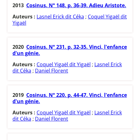
2013
Cosinus. N° 148. p. 36-39. Adieu Aristote.
Auteurs :
Lasnel Erick dit Céka
;
Coquel Yigaël dit
Yigaël
2020
Cosinus. N° 231. p. 32-35. Vinci, l'enfance
d'un génie.
Auteurs :
Coquel Yigaël dit Yigaël
;
Lasnel Erick
dit Céka
;
Daniel Florent
2019
Cosinus. N° 220. p. 44-47. Vinci, l'enfance
d'un génie.
Auteurs :
Coquel Yigaël dit Yigaël
;
Lasnel Erick
dit Céka
;
Daniel Florent