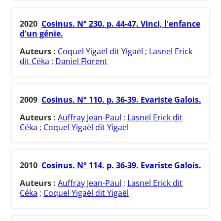
2020
Cosinus. N° 230. p. 44-47. Vinci, l'enfance
d'un génie.
Auteurs :
Coquel Yigaël dit Yigaël
;
Lasnel Erick
dit Céka
;
Daniel Florent
2009
Cosinus. N° 110. p. 36-39. Evariste Galois.
Auteurs :
Auffray Jean-Paul
;
Lasnel Erick dit
Céka
;
Coquel Yigaël dit Yigaël
2010
Cosinus. N° 114. p. 36-39. Evariste Galois.
Auteurs :
Auffray Jean-Paul
;
Lasnel Erick dit
Céka
;
Coquel Yigaël dit Yigaël