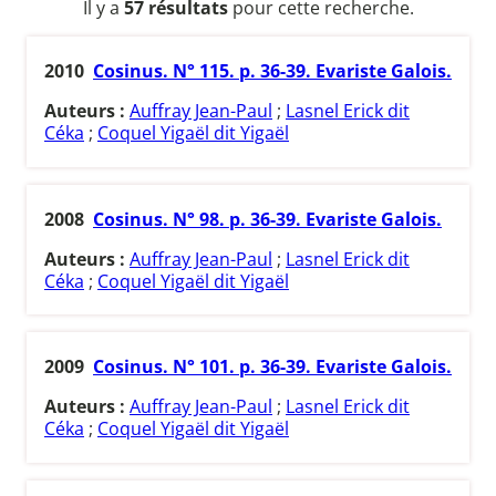
Il y a
57 résultats
pour cette recherche.
2010
Cosinus. N° 115. p. 36-39. Evariste Galois.
Auteurs :
Auffray Jean-Paul
;
Lasnel Erick dit
Céka
;
Coquel Yigaël dit Yigaël
2008
Cosinus. N° 98. p. 36-39. Evariste Galois.
Auteurs :
Auffray Jean-Paul
;
Lasnel Erick dit
Céka
;
Coquel Yigaël dit Yigaël
2009
Cosinus. N° 101. p. 36-39. Evariste Galois.
Auteurs :
Auffray Jean-Paul
;
Lasnel Erick dit
Céka
;
Coquel Yigaël dit Yigaël