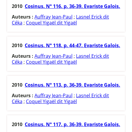
2010
Cosinus. N° 116. p. 36-39. Evariste Galois.
Auteurs :
Auffray Jean-Paul
;
Lasnel Erick dit
Céka
;
Coquel Yigaël dit Yigaël
2010
Cosinus. N° 118. p. 44-47. Evariste Galois.
Auteurs :
Auffray Jean-Paul
;
Lasnel Erick dit
Céka
;
Coquel Yigaël dit Yigaël
2010
Cosinus. N° 113. p. 36-39. Evariste Galois.
Auteurs :
Auffray Jean-Paul
;
Lasnel Erick dit
Céka
;
Coquel Yigaël dit Yigaël
2010
Cosinus. N° 117. p. 36-39. Evariste Galois.