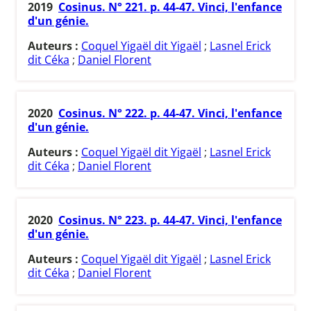
2019
Cosinus. N° 221. p. 44-47. Vinci, l'enfance
d'un génie.
Auteurs :
Coquel Yigaël dit Yigaël
;
Lasnel Erick
dit Céka
;
Daniel Florent
2020
Cosinus. N° 222. p. 44-47. Vinci, l'enfance
d'un génie.
Auteurs :
Coquel Yigaël dit Yigaël
;
Lasnel Erick
dit Céka
;
Daniel Florent
2020
Cosinus. N° 223. p. 44-47. Vinci, l'enfance
d'un génie.
Auteurs :
Coquel Yigaël dit Yigaël
;
Lasnel Erick
dit Céka
;
Daniel Florent