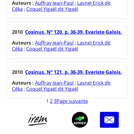
Auteurs :
Auffray Jean-Paul
;
Lasnel Erick dit
Céka
;
Coquel Yigaël dit Yigaël
2010
Cosinus. N° 120. p. 36-39. Evariste Galois.
Auteurs :
Auffray Jean-Paul
;
Lasnel Erick dit
Céka
;
Coquel Yigaël dit Yigaël
2010
Cosinus. N° 121. p. 36-39. Evariste Galois.
Auteurs :
Auffray Jean-Paul
;
Lasnel Erick dit
Céka
;
Coquel Yigaël dit Yigaël
1
2
3
Page suivante