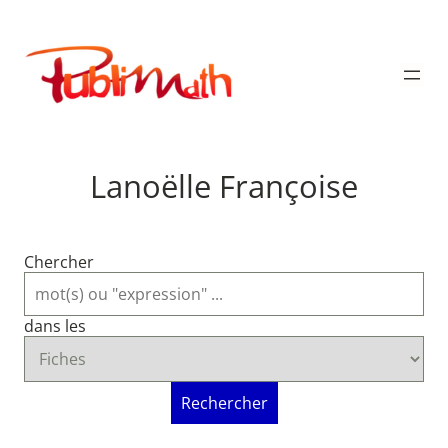
Aller
au
Publimath
contenu
Lanoëlle Françoise
Chercher
dans les
Rechercher