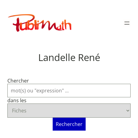
Aller
au
Publimath
contenu
Landelle René
Chercher
dans les
Rechercher