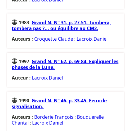
1983
Grand N. N° 31. p. 27-51. Tombera,
tombera pas ?... ou équilibre au CM2.
Auteurs :
Croquette Claude
;
Lacroix Daniel
1997
Grand N. N° 62. p. 69-84. Expliquer les
phases de la Lune.
Auteur :
Lacroix Daniel
1990
Grand N. N° 46. p. 33-45. Feux de
signalisation.
Auteurs :
Borderie François
;
Bouquerelle
Chantal
;
Lacroix Daniel