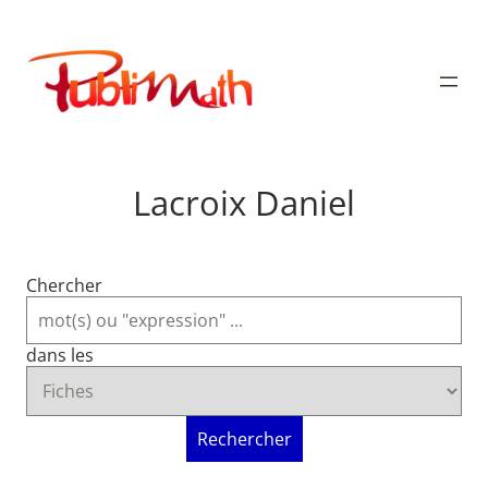
Aller
au
Publimath
contenu
Lacroix Daniel
Chercher
dans les
Rechercher