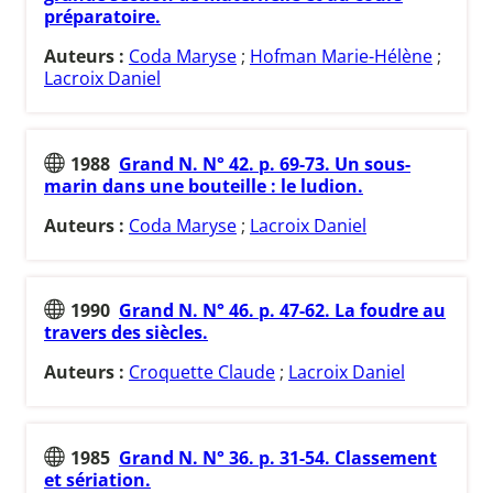
préparatoire.
Auteurs :
Coda Maryse
;
Hofman Marie-Hélène
;
Lacroix Daniel
1988
Grand N. N° 42. p. 69-73. Un sous-
marin dans une bouteille : le ludion.
Auteurs :
Coda Maryse
;
Lacroix Daniel
1990
Grand N. N° 46. p. 47-62. La foudre au
travers des siècles.
Auteurs :
Croquette Claude
;
Lacroix Daniel
1985
Grand N. N° 36. p. 31-54. Classement
et sériation.