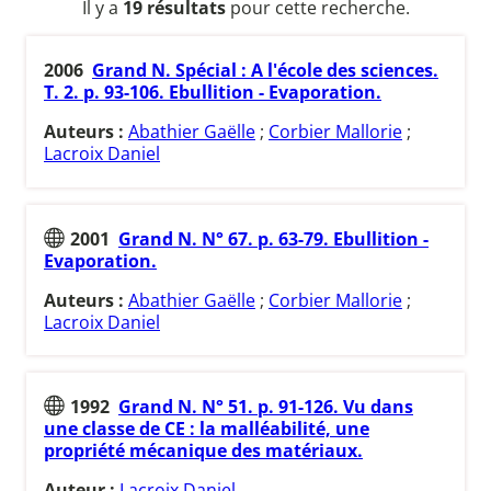
Il y a
19 résultats
pour cette recherche.
2006
Grand N. Spécial : A l'école des sciences.
T. 2. p. 93-106. Ebullition - Evaporation.
Auteurs :
Abathier Gaëlle
;
Corbier Mallorie
;
Lacroix Daniel
2001
Grand N. N° 67. p. 63-79. Ebullition -
Evaporation.
Auteurs :
Abathier Gaëlle
;
Corbier Mallorie
;
Lacroix Daniel
1992
Grand N. N° 51. p. 91-126. Vu dans
une classe de CE : la malléabilité, une
propriété mécanique des matériaux.
Auteur :
Lacroix Daniel