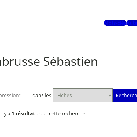
Mots-clés
Aute
abrusse Sébastien
dans les
Recherch
Il y a
1 résultat
pour cette recherche.