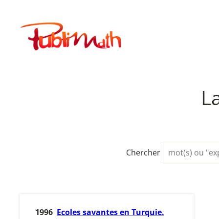
Aller
au
Publimath
contenu
L
Chercher
1996
Ecoles savantes en Turquie.