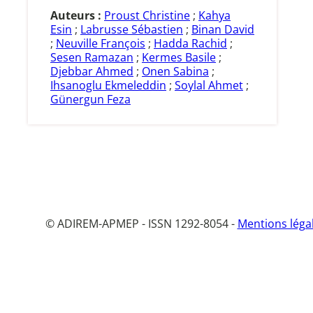
Auteurs :
Proust Christine
;
Kahya
Esin
;
Labrusse Sébastien
;
Binan David
;
Neuville François
;
Hadda Rachid
;
Sesen Ramazan
;
Kermes Basile
;
Djebbar Ahmed
;
Onen Sabina
;
Ihsanoglu Ekmeleddin
;
Soylal Ahmet
;
Günergun Feza
© ADIREM-APMEP - ISSN 1292-8054 -
Mentions léga